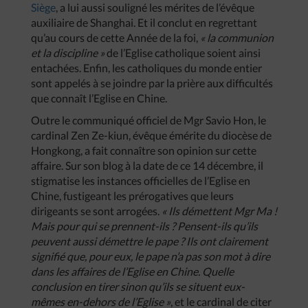
Siège
, a lui aussi souligné les mérites de l’évêque
auxiliaire de Shanghai. Et il conclut en regrettant
qu’au cours de cette Année de la foi,
« la communion
et la discipline »
de l’Eglise catholique soient ainsi
entachées. Enfin, les catholiques du monde entier
sont appelés à se joindre par la prière aux difficultés
que connaît l’Eglise en Chine.
Outre le communiqué officiel de Mgr Savio Hon, le
cardinal Zen Ze-kiun, évêque émérite du diocèse de
Hongkong, a fait connaître son opinion sur cette
affaire. Sur son blog à la date de ce 14 décembre, il
stigmatise les instances officielles de l’Eglise en
Chine, fustigeant les prérogatives que leurs
dirigeants se sont arrogées.
« Ils démettent Mgr Ma !
Mais pour qui se prennent-ils ? Pensent-ils qu’ils
peuvent aussi démettre le pape ? Ils ont clairement
signifié que, pour eux, le pape n’a pas son mot à dire
dans les affaires de l’Eglise en Chine. Quelle
conclusion en tirer sinon qu’ils se situent eux-
mêmes en-dehors de l’Eglise »
, et le cardinal de citer