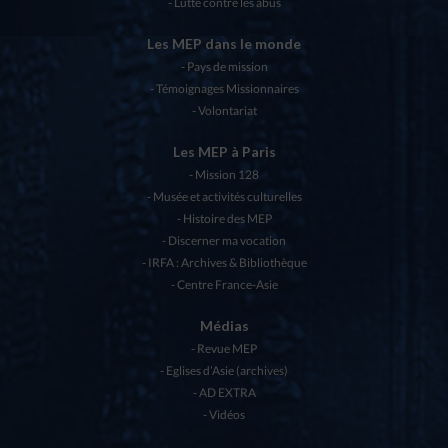
Lutte contre les abus
Les MEP dans le monde
Pays de mission
Témoignages Missionnaires
Volontariat
Les MEP à Paris
Mission 128
Musée et activités culturelles
Histoire des MEP
Discerner ma vocation
IRFA : Archives & Bibliothèque
Centre France-Asie
Médias
Revue MEP
Eglises d’Asie (archives)
AD EXTRA
Vidéos