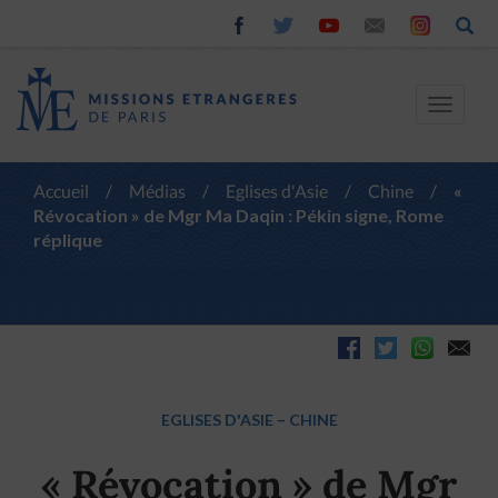
Toggle
navigat
Accueil
/
Médias
/
Eglises d'Asie
/
Chine
/
«
Révocation » de Mgr Ma Daqin : Pékin signe, Rome
réplique
EGLISES D'ASIE
–
CHINE
« Révocation » de Mgr