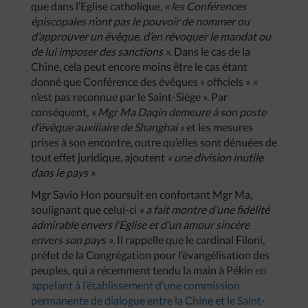
que dans l’Eglise catholique,
« les Conférences
épiscopales n’ont pas le pouvoir de nommer ou
d’approuver un évêque, d’en révoquer le mandat ou
de lui imposer des sanctions »
. Dans le cas de la
Chine, cela peut encore moins être le cas étant
donné que Conférence des évêques « officiels »
«
n’est pas reconnue par le Saint-Siège ». Par
conséquent,
« Mgr Ma Daqin demeure à son poste
d’évêque auxiliaire de Shanghai »
et les mesures
prises à son encontre, outre qu’elles sont dénuées de
tout effet juridique, ajoutent
« une division inutile
dans le pays »
.
Mgr Savio Hon poursuit en confortant Mgr Ma,
soulignant que celui-ci
« a fait montre d’une fidélité
admirable envers l’Eglise et d’un amour sincère
envers son pays »
. Il rappelle que le cardinal Filoni,
préfet de la Congrégation pour l’évangélisation des
peuples, qui a récemment tendu la main à Pékin
en
appelant à l’établissement d’une commission
permanente de dialogue entre la Chine et le Saint-