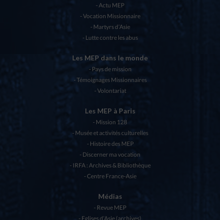
Actu MEP
Vocation Missionnaire
Martyrs d’Asie
Lutte contre les abus
Les MEP dans le monde
Pays de mission
Témoignages Missionnaires
Volontariat
Les MEP à Paris
Mission 128
Musée et activités culturelles
Histoire des MEP
Discerner ma vocation
IRFA : Archives & Bibliothèque
Centre France-Asie
Médias
Revue MEP
Eglises d’Asie (archives)