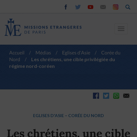
Toggle
navigat
Accueil
/
Médias
/
Eglises d'Asie
/
Corée du
Nord
/
Les chrétiens, une cible privilégiée du
régime nord-coréen
EGLISES D'ASIE
–
CORÉE DU NORD
Les chrétiens, une cible