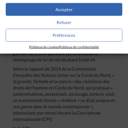
emprisonnés dans un camp de travail, interrogés et
torturés, puis fusillés en public. Un ami étudiant de
Accepter
22 ans a professé publiquement sa foi en Jésus-
Christ jusqu’au bout, devant ses bourreaux, avant
Refuser
d’être brûlé vif »
, confie à
Portes Ouvertes
, un
réfugié nord-coréen, qui depuis vit à Séoul. Il a réussi
Préférences
à obtenir des informations sur le destin de ses amis,
grâce à une rescapée du même camp, libérée par un
Politique de cookies
Politique de confidentialité
gardien de prison qui avait été touché par le
témoignage de foi de cet étudiant brûlé vif.
Selon le rapport de 2014 de la Commission
d’enquête des Nations Unies sur la Corée du Nord,
«
la gravité, l’échelle et la nature »
des violations des
droits de l’homme en Corée du Nord, qui pratique
«
exterminations, assassinats, esclavage, torture, viols
et avortements forcés »
, révèlent
« un Etat unique en
son genre dans le monde contemporain »
,
nécessitant son renvoi devant la Cour pénale
internationale (CPI).