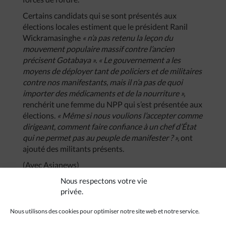
Certains candidats qui se sont présentés aux
élections locales estiment que le président Ranil
Wickramasinghe
« n’a pas retenu la leçon du
mouvement populaire massif contre l’ancien
précisent Gotabaya ». « Le gouvernement a les
moyens de déployer tant de policiers et de militaires
contre nos manifestants, mais il n’a pas de quoi
importer des médicaments et de la nourriture »,
renchérit une femme du NPP qui s’est présentée aux
élections.
« Même si nous voulions l’accepter comme
dirigeant, comment faire confiance à un chef d’État
qui ne permet pas au peuple de manifester ? »,
ont
ajouté des militants présents.
(Avec Asianews)
Nous respectons votre vie
privée.
Nous utilisons des cookies pour optimiser notre site web et notre service.