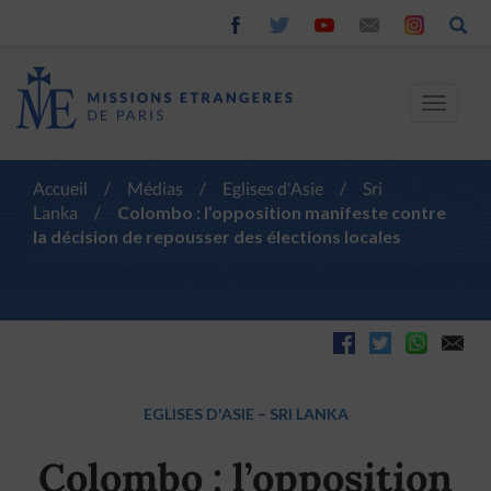
Toggle
navigat
Accueil
/
Médias
/
Eglises d'Asie
/
Sri
Lanka
/
Colombo : l’opposition manifeste contre
la décision de repousser des élections locales
EGLISES D'ASIE
–
SRI LANKA
Colombo : l’opposition