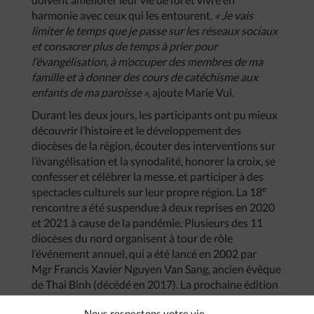
harmonie avec ceux qui les entourent.
« Je vais
limiter le temps que je passe sur les réseaux sociaux
et consacrer plus de temps à prier pour
l’évangélisation, à m’occuper des membres de ma
famille et à donner des cours de catéchisme aux
enfants de ma paroisse »,
ajoute Marie Vui.
Durant les deux jours, les participants ont pu mieux
découvrir l’histoire et le développement des
diocèses de la région, écouter des interventions sur
l’évangélisation et la synodalité, honorer la croix, se
confesser et célébrer la messe, et participer à des
e
spectacles culturels sur leur propre région. La 18
rencontre a été suspendue à deux reprises en 2020
et 2021 à cause de la pandémie. Plusieurs des 11
diocèses du nord organisent à tour de rôle
l’événement annuel, qui a été lancé en 2002 par
Mgr Francis Xavier Nguyen Van Sang, ancien évêque
de Thai Binh (décédé en 2017). La prochaine édition
sera accueillie par le diocèse de Bac Ninh.
Nous respectons votre vie