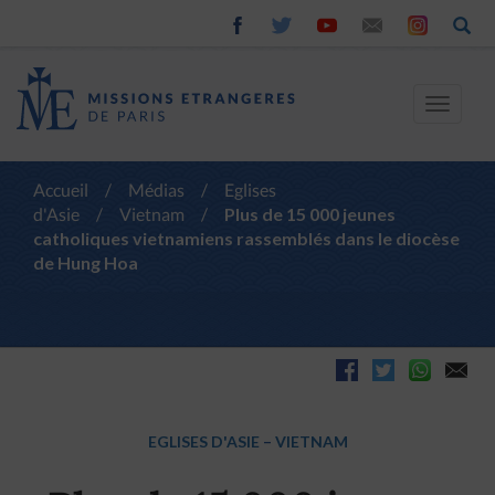
Toggle
navigat
Accueil
/
Médias
/
Eglises
d'Asie
/
Vietnam
/
Plus de 15 000 jeunes
catholiques vietnamiens rassemblés dans le diocèse
de Hung Hoa
EGLISES D'ASIE
–
VIETNAM