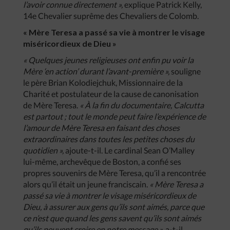
l’avoir connue directement »,
explique Patrick Kelly,
14e Chevalier suprême des Chevaliers de Colomb.
« Mère Teresa a passé sa vie à montrer le visage
miséricordieux de Dieu »
« Quelques jeunes religieuses ont enfin pu voir la
Mère ‘en action’ durant l’avant-première »,
souligne
le père Brian Kolodiejchuk, Missionnaire de la
Charité et postulateur de la cause de canonisation
de Mère Teresa.
« À la fin du documentaire, Calcutta
est partout ; tout le monde peut faire l’expérience de
l’amour de Mère Teresa en faisant des choses
extraordinaires dans toutes les petites choses du
quotidien »,
ajoute-t-il. Le cardinal Sean O’Malley
lui-même, archevêque de Boston, a confié ses
propres souvenirs de Mère Teresa, qu’il a rencontrée
alors qu’il était un jeune franciscain.
« Mère Teresa a
passé sa vie à montrer le visage miséricordieux de
Dieu, à assurer aux gens qu’ils sont aimés, parce que
ce n’est que quand les gens savent qu’ils sont aimés
qu’ils peuvent croire en notre message »,
a-t-il