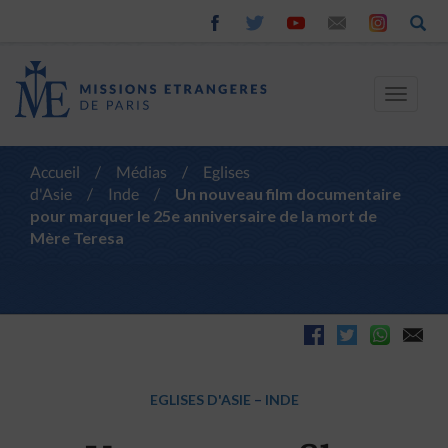
Toggle
navigat
Accueil
/
Médias
/
Eglises
d'Asie
/
Inde
/
Un nouveau film documentaire
pour marquer le 25e anniversaire de la mort de
Mère Teresa
EGLISES D'ASIE
–
INDE