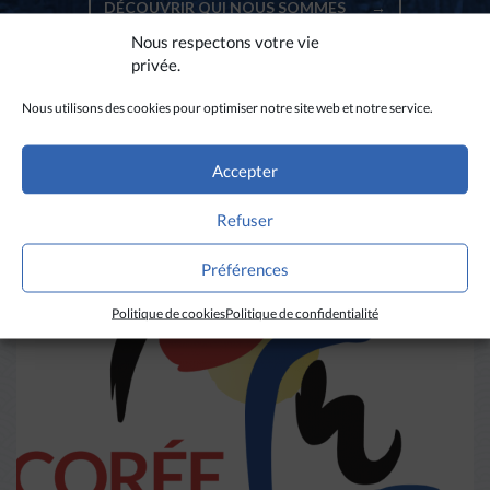
DÉCOUVRIR QUI NOUS SOMMES
→
Nous respectons votre vie
privée.
Nous utilisons des cookies pour optimiser notre site web et notre service.
A LIRE AUSSI
Accepter
Refuser
Préférences
Politique de cookies
Politique de confidentialité