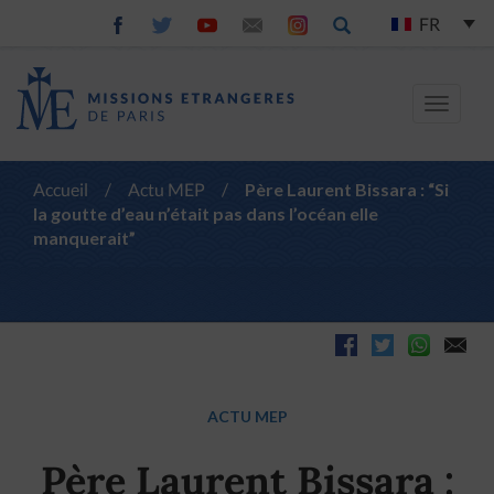
FR
Toggle
navigat
Accueil
/
Actu MEP
/
Père Laurent Bissara : “Si
la goutte d’eau n’était pas dans l’océan elle
manquerait”
ACTU MEP
Père Laurent Bissara :