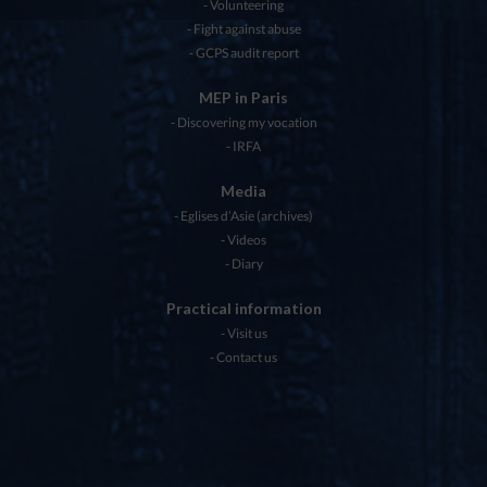
Volunteering
Fight against abuse
GCPS audit report
MEP in Paris
Discovering my vocation
IRFA
Media
Eglises d’Asie (archives)
Videos
Diary
Practical information
Visit us
Contact us