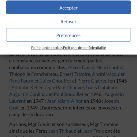
200 Européens sont massacrés par Viet-Minh à Hanoï.
Accepter
C’est le début de la guerre d’Indochine qui sévira jusqu’à
la défaite française de Dien-Bien-Phu le 7 mai 1954.
Refuser
En tant que Français et en tant que prêtres, les
missionnaires sont des cibles privilégiées durant ces
Préférences
années troubles. Beaucoup d’entre eux, arrêtés d’abord
par les Japonais, puis relâchés et pour certains mobilisés
Politique de cookies
Politique de confidentialité
dans l’armée française, seront finalement tués dans des
circonstances diverses, généralement par les
combattants communistes :
Pierre David
,
Henri Laubié
,
Théophile Francheteau
,
Ernest Tricoire
,
André Vacquier
,
René Fournier
,
Jules Chouffot
et
Pierre Clavreul
en 1945
;
Adolphe Keller
,
Jean-Paul Chauvel
,
Louis Gabillard
,
Augustin Canilhac
et
Paul Boudillet
en 1946 ;
Augustin
Laurent
en 1947 ;
Jean Idiart-Alhor
en 1948 ;
Joseph
Grall
en 1949. D’autres seront internés ou envoyés en
camp de rééducation.
Au Laos, Mgr
Gouin
et son successeur, Mgr
Thomine
,
ainsi que les Pères
Jean Thibaud
et
Jean Fraix
ont été