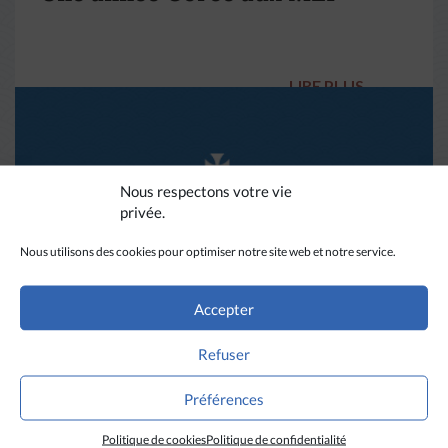
LIRE PLUS
→
Nous respectons votre vie
privée.
Nous utilisons des cookies pour optimiser notre site web et notre service.
Accepter
ACTU MEP
Refuser
Communiqué du 28 mai 2026
Préférences
Politique de cookies
Politique de confidentialité