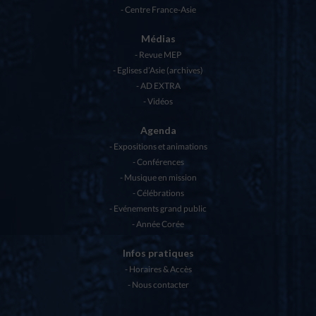
Centre France-Asie
Médias
Revue MEP
Eglises d’Asie (archives)
AD EXTRA
Vidéos
Agenda
Expositions et animations
Conférences
Musique en mission
Célébrations
Evénements grand public
Année Corée
Infos pratiques
Horaires & Accès
Nous contacter