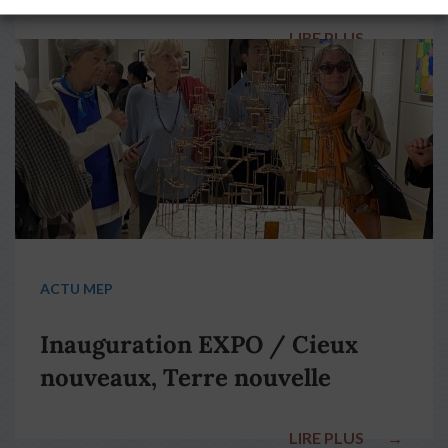
LIRE PLUS
→
ACTU MEP
Inauguration EXPO / Cieux
nouveaux, Terre nouvelle
LIRE PLUS
→