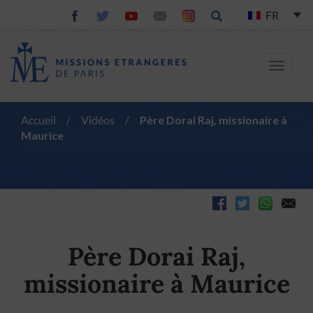
FR
Toggle
navigat
Accueil
/
Vidéos
/
Père Dorai Raj, missionaire à
Maurice
Père Dorai Raj,
missionaire à Maurice