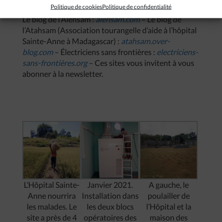
Politique de cookies
Politique de confidentialité
Le blog de l’Alehsam :
alehsam.com
– Le blog de
l’Atahsam (Association tourangelle d’aide à l’hôpital
Sainte-Anne à Madagascar) :
atahsam.over-
blog.com
– Électriciens sans frontières :
electriciens-
sans-frontières.org
– Ces sites vous invitent à vous
abonner à la newsletter.
L’Hôpital Sainte-
Janvier 2021.
A gauche, le
Anne nourrira
Installation dans
poulailler de
les malades. Le
les deux blocs
l’Hôpital et la
site a près de 4
opératoires des
maison des