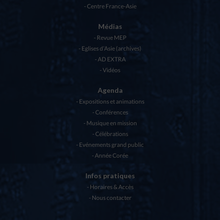
Centre France-Asie
Médias
Revue MEP
Eglises d’Asie (archives)
AD EXTRA
Vidéos
Agenda
Expositions et animations
Conférences
Musique en mission
Célébrations
Evénements grand public
Année Corée
Infos pratiques
Horaires & Accès
Nous contacter