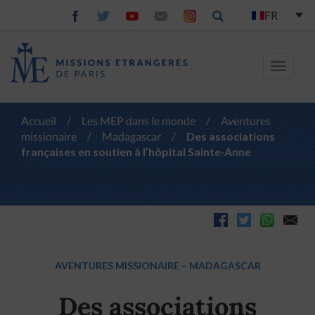
FR
Toggle
navigat
Accueil
/
Les MEP dans le monde
/
Aventures
missionaire
/
Madagascar
/
Des associations
françaises en soutien à l’hôpital Sainte-Anne
AVENTURES MISSIONAIRE
–
MADAGASCAR
Des associations