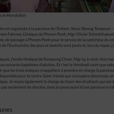
s le Mondolkiri
ête est organisée à la paroisse de l’Enfant-Jésus (Beung Tompoun –
mien Fahrner. L’évêque de Phnom Penh, Mgr Olivier Schmitthaeusle
e, de passage à Phnom Penh pour le service de la catéchèse du cen
 de l’Eucharistie, des jeux et sketchs sont joués et, lors du repas, j
Pâques, j’invite l’évêque de Kompong Cham, Mgr Ly, à venir chez mo
que soixante baptêmes d’adultes. Et c’est le Vendredi saint que ce
oir que les trois évêques m’appellent à prendre en charge la parois
isponible pour le centre Saint-Irénée qui s’occupera désormais, en 
lique. Je reçois également la charge du foyer des étudiants qui est à
as seulement de diocèse, mais je passe aussi d’une paroisse rurale
eunes