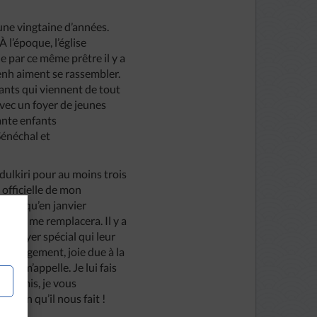
 une vingtaine d’années.
 l’époque, l’église
ie par ce même prêtre il y a
enh aiment se rassembler.
iants qui viennent de tout
avec un foyer de jeunes
xante enfants
Sénéchal et
dulkiri pour au moins trois
officielle de mon
ctuera qu’en janvier
e qui me remplacera. Il y a
un foyer spécial qui leur
du changement, joie due à la
 qui m’appelle. Je lui fais
hers amis, je vous
e bien qu’il nous fait !