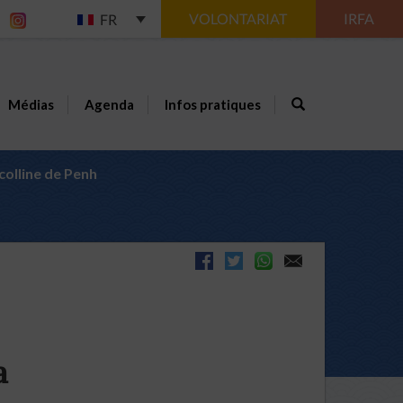
VOLONTARIAT
IRFA
FR
Médias
Agenda
Infos pratiques
colline de Penh
a