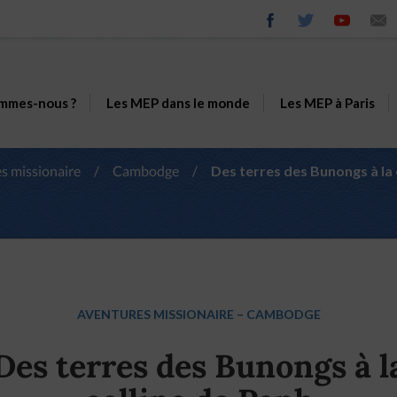
mmes-nous ?
Les MEP dans le monde
Les MEP à Paris
s missionaire
/
Cambodge
/
Des terres des Bunongs à la 
AVENTURES MISSIONAIRE
–
CAMBODGE
Des terres des Bunongs à l