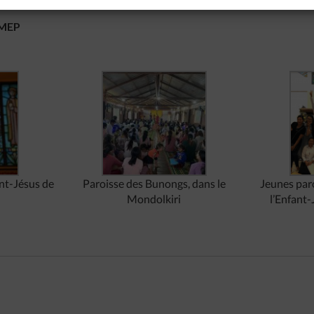
 MEP
fant-Jésus de
Paroisse des Bunongs, dans le
Jeunes paro
Mondolkiri
l’Enfant