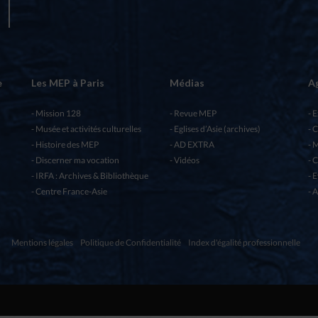
e
Les MEP à Paris
Médias
A
Mission 128
Revue MEP
E
Musée et activités culturelles
Eglises d’Asie (archives)
C
Histoire des MEP
AD EXTRA
M
Discerner ma vocation
Vidéos
C
IRFA : Archives & Bibliothèque
E
Centre France-Asie
A
Mentions légales
Politique de Confidentialité
Index d'égalité professionnelle