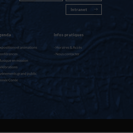
Intranet
genda
Infos pratiques
xpositions et animations
Horaires & Accès
onférences
Nous contacter
usique en mission
élébrations
vénements grand public
nnée Corée