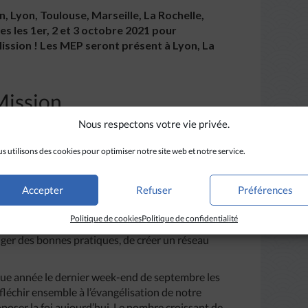
, Lyon, Toulouse, Marseille, La Rochelle,
es les 1er, 2 et 3 octobre 2021 pour
ission ! Les MEP seront présent à Lyon, La
Mission
Nous respectons votre vie privée.
Raphaël Cornu-Thenard, fondateur d’Anuncio. En
s utilisons des cookies pour optimiser notre site web et notre service.
ommunautés (initialement
Alpha, Ain Karem et
nnée de nouveaux
partenaires
) a été créé cet
our découvrir diverses manières de proposer la
Accepter
Refuser
Préférences
Politique de cookies
Politique de confidentialité
 que les catholiques proposent la foi autour
nger des bonnes pratiques, de créer un réseau
ue année le dernier week-end de septembre les
éfléchir ensemble à l’évangélisation de notre
oser la foi aujourd’hui. Le nombre croissant de