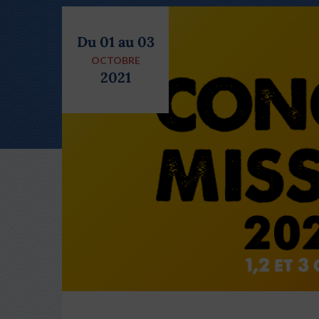
Du 01 au 03
OCTOBRE
2021