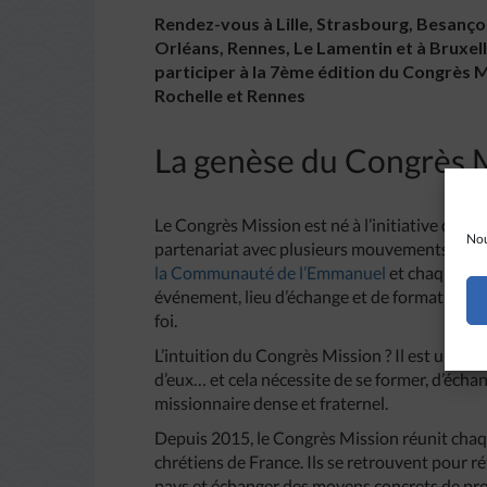
Rendez-vous à Lille, Strasbourg, Besançon
Orléans, Rennes, Le Lamentin et à Bruxell
participer à la 7ème édition du Congrès M
Rochelle et Rennes
La genèse du Congrès 
Le Congrès Mission est né à l’initiative de 
Nou
partenariat avec plusieurs mouvements et c
la Communauté de l’Emmanuel
et chaque a
événement, lieu d’échange et de formation p
foi.
L’intuition du Congrès Mission ? Il est urgent
d’eux… et cela nécessite de se former, d’écha
missionnaire dense et fraternel.
Depuis 2015, le Congrès Mission réunit chaq
chrétiens de France. Ils se retrouvent pour r
pays et échanger des moyens concrets de prop