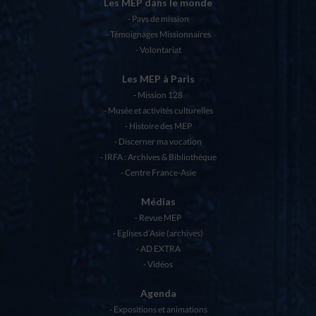
Les MEP dans le monde
Pays de mission
Témoignages Missionnaires
Volontariat
Les MEP à Paris
Mission 128
Musée et activités culturelles
Histoire des MEP
Discerner ma vocation
IRFA : Archives & Bibliothèque
Centre France-Asie
Médias
Revue MEP
Eglises d’Asie (archives)
AD EXTRA
Vidéos
Agenda
Expositions et animations