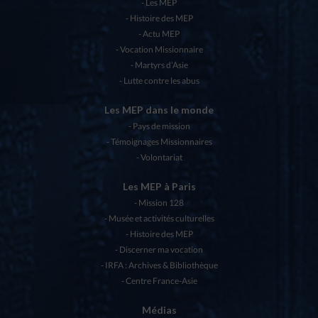
Les MEP
Histoire des MEP
Actu MEP
Vocation Missionnaire
Martyrs d’Asie
Lutte contre les abus
Les MEP dans le monde
Pays de mission
Témoignages Missionnaires
Volontariat
Les MEP à Paris
Mission 128
Musée et activités culturelles
Histoire des MEP
Discerner ma vocation
IRFA : Archives & Bibliothèque
Centre France-Asie
Médias