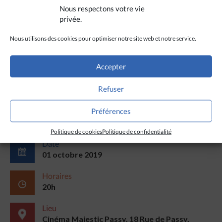
Nous respectons votre vie
privée.
Réalisé par
Damien Boyer
– Production
Nous utilisons des cookies pour optimiser notre site web et notre service.
exécutive
Orawa Production / Progressif
media
– Délégation de production
Volontariat
MEP
Accepter
Refuser
Préférences
Politique de cookies
Politique de confidentialité
Date
01 octobre 2019
Horaires
20h
Lieu
Cinéma Majestic Passy, 18 Rue de Passy,