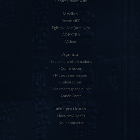
Centre France-Asie
Médias
Revue MEP
Eglises d’Asie (archives)
AD EXTRA
Vidéos
Agenda
Expositions et animations
Conférences
Musique en mission
Célébrations
Evénements grand public
Année Corée
Infos pratiques
Horaires & Accès
Nous contacter