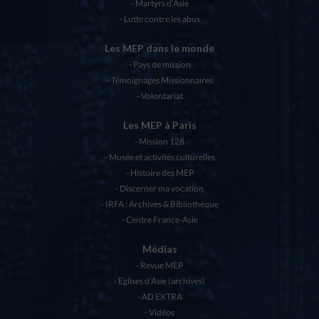
Martyrs d’Asie
Lutte contre les abus
Les MEP dans le monde
Pays de mission
Témoignages Missionnaires
Volontariat
Les MEP à Paris
Mission 128
Musée et activités culturelles
Histoire des MEP
Discerner ma vocation
IRFA : Archives & Bibliothèque
Centre France-Asie
Médias
Revue MEP
Eglises d’Asie (archives)
AD EXTRA
Vidéos