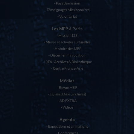
Pays de mission
Témoignages Missionnaires
Volontariat
Les MEP à Paris
Mission 128
Musée et activités culturelles
Histoire des MEP
Discerner ma vocation
IRFA : Archives & Bibliothèque
Centre France-Asie
Médias
Revue MEP
Eglises d’Asie (archives)
AD EXTRA
Vidéos
Agenda
Expositions et animations
Conférences