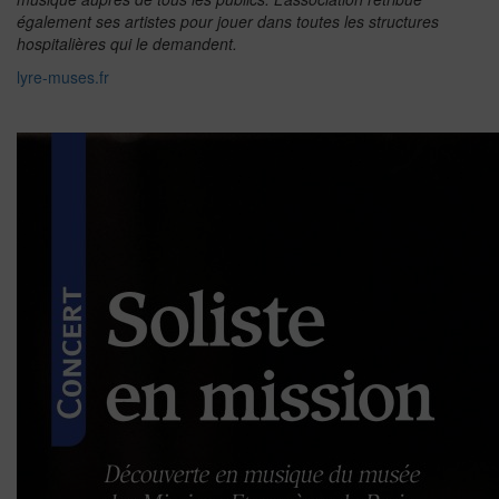
également ses artistes pour jouer dans toutes les structures
hospitalières qui le demandent.
lyre-muses.fr