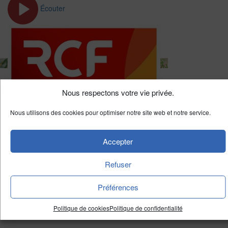
Écouter
Nous respectons votre vie privée.
Autre
L’entretien de la semaine
Nous utilisons des cookies pour optimiser notre site web et notre service.
Destination Asie, l’exposition Lego des Missions
Accepter
étrangères de Paris
Refuser
Les Missions Etrangères de Paris invitent au voyage en Asie
grâce à une exposition Lego.…
Préférences
Politique de cookies
Politique de confidentialité