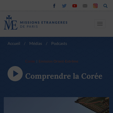
Toggle
navigat
Accueil
/
Médias
/
Podcasts
Corée
Emission Orient-Extrême
Comprendre la Corée