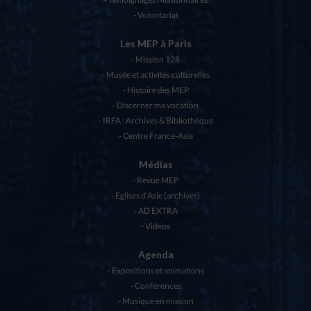
Volontariat
Les MEP à Paris
Mission 128
Musée et activités culturelles
Histoire des MEP
Discerner ma vocation
IRFA : Archives & Bibliothèque
Centre France-Asie
Médias
Revue MEP
Eglises d’Asie (archives)
AD EXTRA
Vidéos
Agenda
Expositions et animations
Conférences
Musique en mission