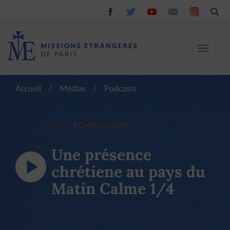
Toggle
navigat
Accueil
/
Médias
/
Podcasts
Corée
Contre courant
Une présence
chrétiene au pays du
Matin Calme 1/4