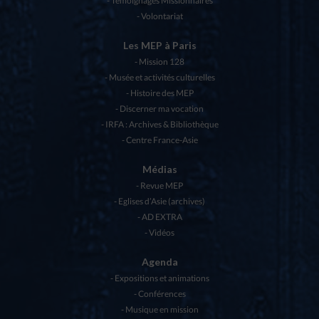
Témoignages Missionnaires
Volontariat
Les MEP à Paris
Mission 128
Musée et activités culturelles
Histoire des MEP
Discerner ma vocation
IRFA : Archives & Bibliothèque
Centre France-Asie
Médias
Revue MEP
Eglises d’Asie (archives)
AD EXTRA
Vidéos
Agenda
Expositions et animations
Conférences
Musique en mission