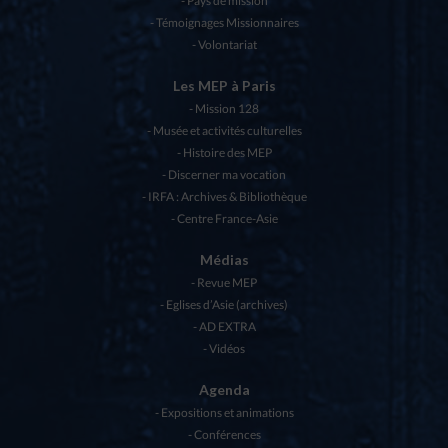
Pays de mission
Témoignages Missionnaires
Volontariat
Les MEP à Paris
Mission 128
Musée et activités culturelles
Histoire des MEP
Discerner ma vocation
IRFA : Archives & Bibliothèque
Centre France-Asie
Médias
Revue MEP
Eglises d’Asie (archives)
AD EXTRA
Vidéos
Agenda
Expositions et animations
Conférences