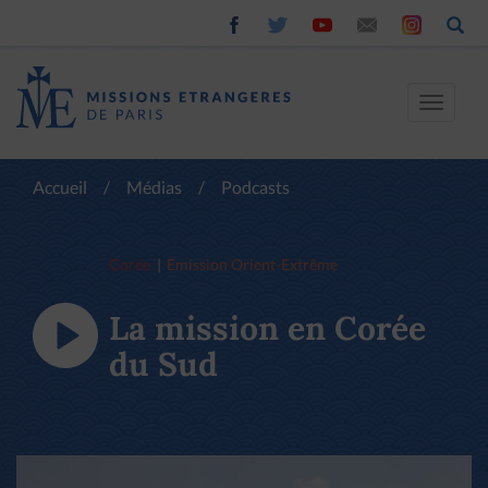
Toggle
navigat
Accueil
/
Médias
/
Podcasts
Corée
Emission Orient-Extrême
La mission en Corée
du Sud