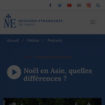
Toggle
navigat
Accueil
/
Médias
/
Podcasts
Corée
Emission Orient-Extrême
Noël en Asie, quelles
différences ?