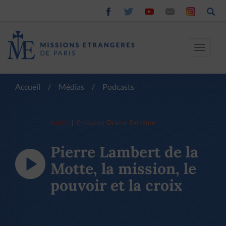
Toggle
navigat
Accueil
/
Médias
/
Podcasts
Autre
Emission Orient-Extrême
Pierre Lambert de la
Motte, la mission, le
pouvoir et la croix