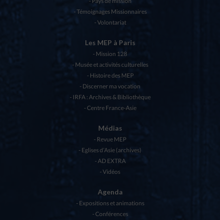
Pays de mission
Témoignages Missionnaires
Volontariat
Les MEP à Paris
Mission 128
Musée et activités culturelles
Histoire des MEP
Discerner ma vocation
IRFA : Archives & Bibliothèque
Centre France-Asie
Médias
Revue MEP
Eglises d’Asie (archives)
AD EXTRA
Vidéos
Agenda
Expositions et animations
Conférences