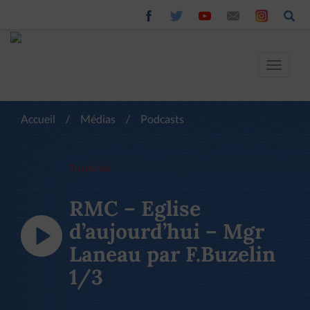
Toggle
navigat
Accueil
/
Médias
/
Podcasts
Thaïlande
RMC – Eglise
d’aujourd’hui – Mgr
Laneau par F.Buzelin
1/3