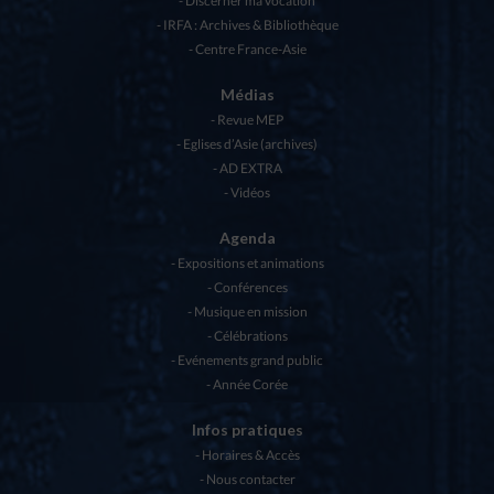
Discerner ma vocation
IRFA : Archives & Bibliothèque
Centre France-Asie
Médias
Revue MEP
Eglises d’Asie (archives)
AD EXTRA
Vidéos
Agenda
Expositions et animations
Conférences
Musique en mission
Célébrations
Evénements grand public
Année Corée
Infos pratiques
Horaires & Accès
Nous contacter