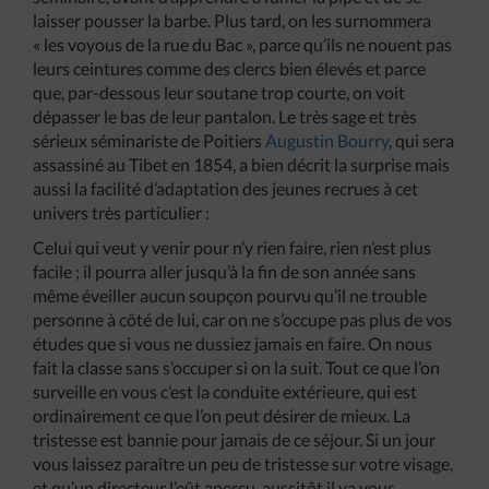
laisser pousser la barbe. Plus tard, on les surnommera
« les voyous de la rue du Bac », parce qu’ils ne nouent pas
leurs ceintures comme des clercs bien élevés et parce
que, par-dessous leur soutane trop courte, on voit
dépasser le bas de leur pantalon. Le très sage et très
sérieux séminariste de Poitiers
Augustin Bourry
, qui sera
assassiné au Tibet en 1854, a bien décrit la surprise mais
aussi la facilité d’adaptation des jeunes recrues à cet
univers très particulier :
Celui qui veut y venir pour n’y rien faire, rien n’est plus
facile ; il pourra aller jusqu’à la fin de son année sans
même éveiller aucun soupçon pourvu qu’il ne trouble
personne à côté de lui, car on ne s’occupe pas plus de vos
études que si vous ne dussiez jamais en faire. On nous
fait la classe sans s’occuper si on la suit. Tout ce que l’on
surveille en vous c’est la conduite extérieure, qui est
ordinairement ce que l’on peut désirer de mieux. La
tristesse est bannie pour jamais de ce séjour. Si un jour
vous laissez paraître un peu de tristesse sur votre visage,
et qu’un directeur l’eût aperçu, aussitôt il va vous