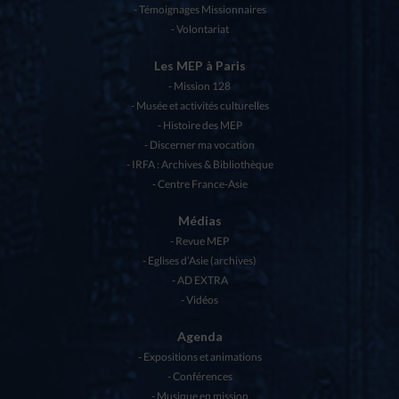
Témoignages Missionnaires
Volontariat
Les MEP à Paris
Mission 128
Musée et activités culturelles
Histoire des MEP
Discerner ma vocation
IRFA : Archives & Bibliothèque
Centre France-Asie
Médias
Revue MEP
Eglises d’Asie (archives)
AD EXTRA
Vidéos
Agenda
Expositions et animations
Conférences
Musique en mission