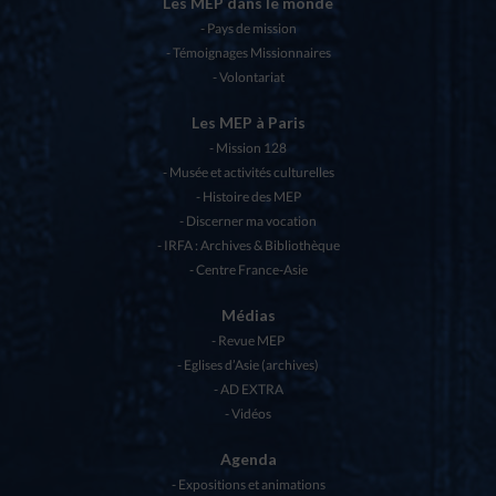
Les MEP dans le monde
Pays de mission
Témoignages Missionnaires
Volontariat
Les MEP à Paris
Mission 128
Musée et activités culturelles
Histoire des MEP
Discerner ma vocation
IRFA : Archives & Bibliothèque
Centre France-Asie
Médias
Revue MEP
Eglises d’Asie (archives)
AD EXTRA
Vidéos
Agenda
Expositions et animations