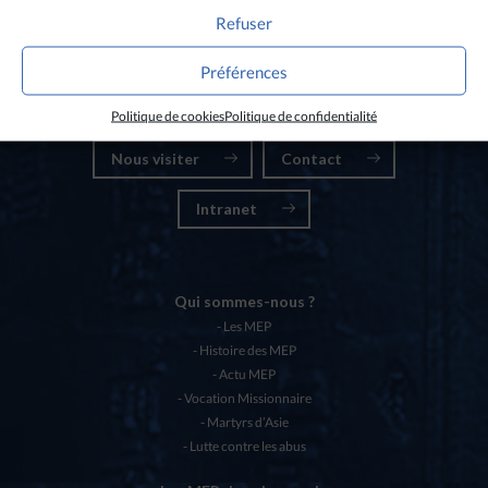
Refuser
Nos partenaires
Préférences
Chartes éthiques MEP
Politique de cookies
Politique de confidentialité
Nous visiter
Contact
Intranet
Qui sommes-nous ?
Les MEP
Histoire des MEP
Actu MEP
Vocation Missionnaire
Martyrs d’Asie
Lutte contre les abus