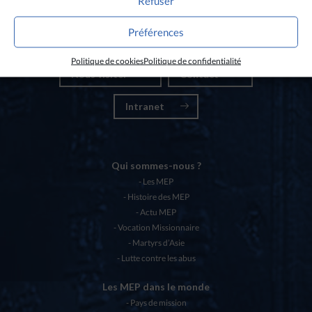
Refuser
Nos partenaires
Préférences
Chartes éthiques MEP
Politique de cookies
Politique de confidentialité
Nous visiter
Contact
Intranet
Qui sommes-nous ?
Les MEP
Histoire des MEP
Actu MEP
Vocation Missionnaire
Martyrs d’Asie
Lutte contre les abus
Les MEP dans le monde
Pays de mission