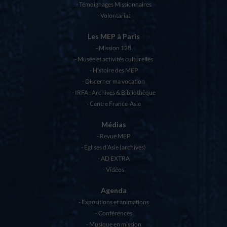
Témoignages Missionnaires
Volontariat
Les MEP à Paris
Mission 128
Musée et activités culturelles
Histoire des MEP
Discerner ma vocation
IRFA : Archives & Bibliothèque
Centre France-Asie
Médias
Revue MEP
Eglises d’Asie (archives)
AD EXTRA
Vidéos
Agenda
Expositions et animations
Conférences
Musique en mission