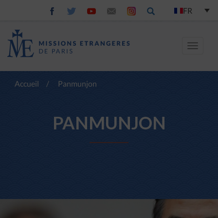
FR
Toggle
navigat
Accueil
/
Panmunjon
PANMUNJON