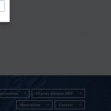
artenaires
Chartes éthiques MEP
Nous visiter
Contact