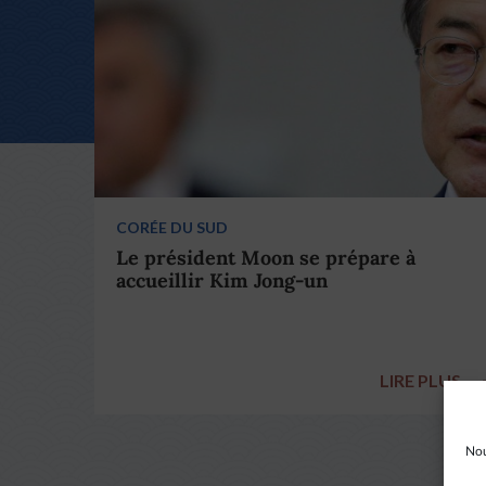
CORÉE DU SUD
Le président Moon se prépare à
accueillir Kim Jong-un
LIRE PLUS
Nou