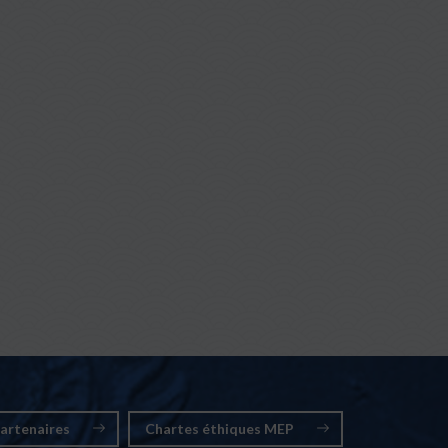
artenaires
Chartes éthiques MEP