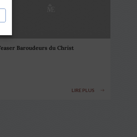
Teaser Baroudeurs du Christ
LIRE PLUS