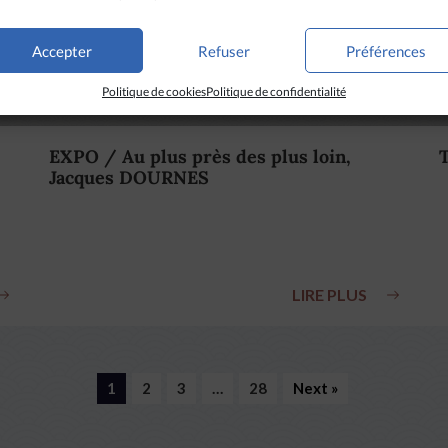
Accepter
Refuser
Préférences
Politique de cookies
Politique de confidentialité
EXPO / Au plus près des plus loin,
Jacques DOURNES
LIRE PLUS
1
2
3
…
28
Next »