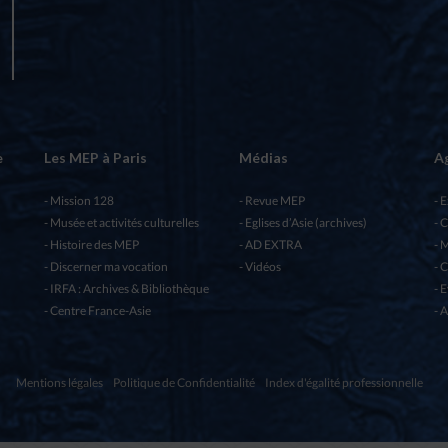
e
Les MEP à Paris
Médias
A
Mission 128
Revue MEP
E
Musée et activités culturelles
Eglises d’Asie (archives)
C
Histoire des MEP
AD EXTRA
M
Discerner ma vocation
Vidéos
C
IRFA : Archives & Bibliothèque
E
Centre France-Asie
A
Mentions légales
Politique de Confidentialité
Index d'égalité professionnelle