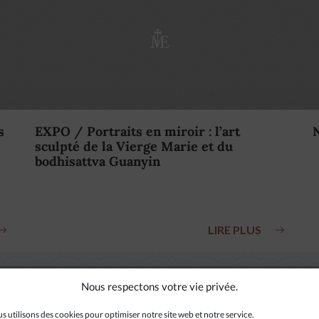
s
EXPO / Portraits en miroir : l’art
sculpté de la Vierge Marie et du
bodhisattva Guanyin
LIRE PLUS
Nous respectons votre vie privée.
s utilisons des cookies pour optimiser notre site web et notre service.