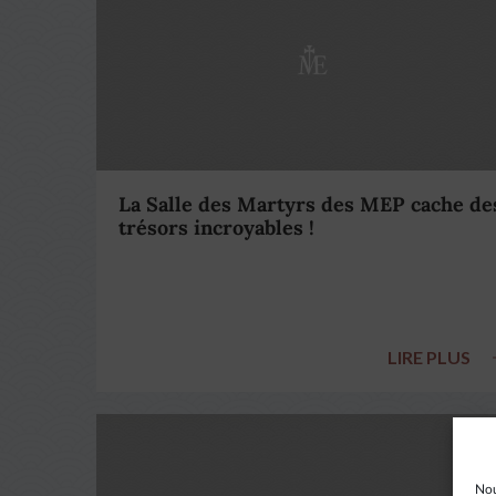
La Salle des Martyrs des MEP cache de
trésors incroyables !
LIRE PLUS
Nou