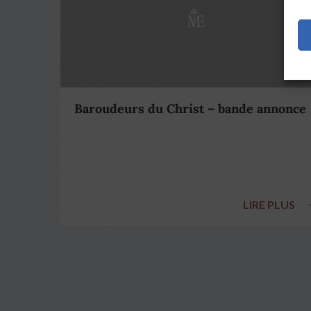
Baroudeurs du Christ – bande annonce
LIRE PLUS