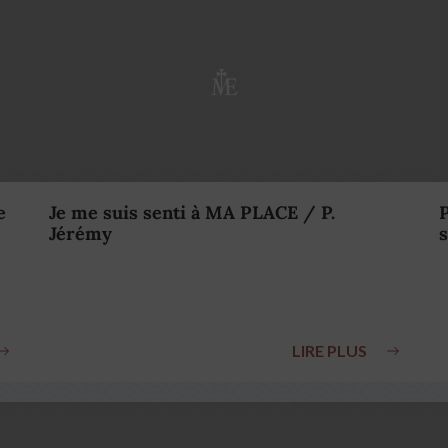
e
Je me suis senti à MA PLACE / P.
P
Jérémy
s
LIRE PLUS