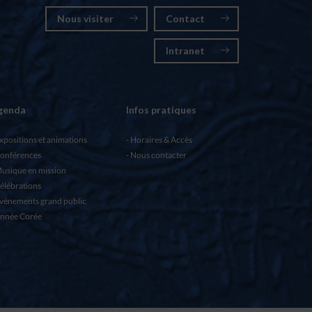
Nous visiter
Contact
Intranet
genda
Infos pratiques
xpositions et animations
Horaires & Accès
onférences
Nous contacter
usique en mission
élébrations
vénements grand public
nnée Corée