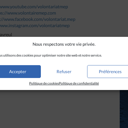
/www.youtube.com/volontariatmep
ps://www.volontairemep.com
://www.facebook.com/volontariat.mep
/www.instagram.com/volontariatmep
Favreul
m et Facebook : @maxfavreul
Nous respectons votre vie privée.
s utilisons des cookies pour optimiser notre site web et notre service.
Accepter
Refuser
Préférences
Politique de cookies
Politique de confidentialité