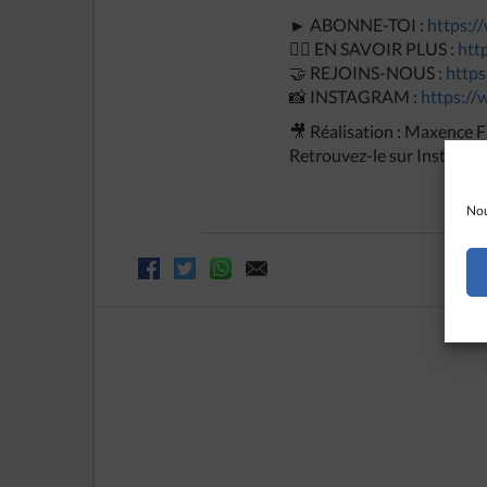
► ABONNE-TOI :
https:/
🙋‍♂️ EN SAVOIR PLUS :
htt
🤝 REJOINS-NOUS :
https
📸 INSTAGRAM :
https:/
🎥 Réalisation : Maxence 
Retrouvez-le sur Instagra
Nou