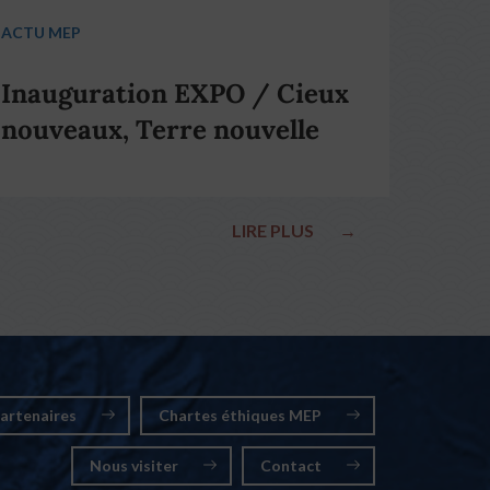
ACTU MEP
Inauguration EXPO / Cieux
nouveaux, Terre nouvelle
LIRE PLUS
→
artenaires
Chartes éthiques MEP
Nous visiter
Contact