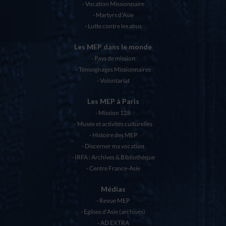
Vocation Missionnaire
Martyrs d’Asie
Lutte contre les abus
Les MEP dans le monde
Pays de mission
Témoignages Missionnaires
Volontariat
Les MEP à Paris
Mission 128
Musée et activités culturelles
Histoire des MEP
Discerner ma vocation
IRFA : Archives & Bibliothèque
Centre France-Asie
Médias
Revue MEP
Eglises d’Asie (archives)
AD EXTRA