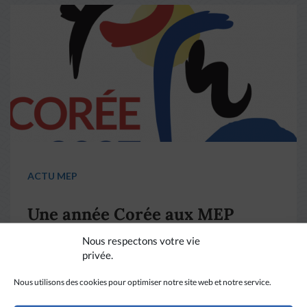
ACTU MEP
Une année Corée aux MEP
Nous respectons votre vie
privée.
LIRE PLUS
→
Nous utilisons des cookies pour optimiser notre site web et notre service.