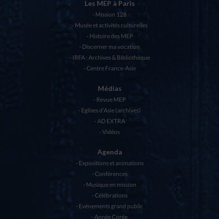
Les MEP à Paris
Mission 128
Musée et activités culturelles
Histoire des MEP
Discerner ma vocation
IRFA : Archives & Bibliothèque
Centre France-Asie
Médias
Revue MEP
Eglises d’Asie (archives)
AD EXTRA
Vidéos
Agenda
Expositions et animations
Conférences
Musique en mission
Célébrations
Evénements grand public
Année Corée