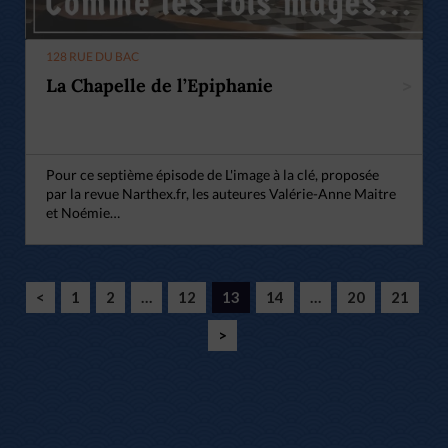
128 RUE DU BAC
La Chapelle de l’Epiphanie
>
Pour ce septième épisode de L'image à la clé, proposée
par la revue Narthex.fr, les auteures Valérie-Anne Maitre
et Noémie…
<
1
2
…
12
13
14
…
20
21
>