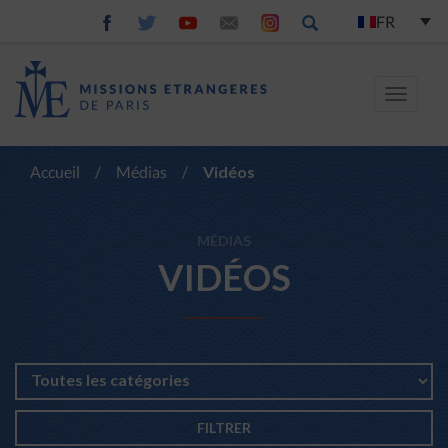
FR
Toggle
navigat
Accueil
/
Médias
/
Vidéos
MÉDIAS
VIDÉOS
FILTRER