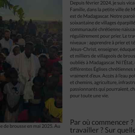
Depuis février 2024, je suis vica
Famille, dans la petite ville de 
est de Madagascar. Notre parois
soixantaine de villages éparpill
communauté chrétienne naissa
régulièrement pour prier. Le tra
niveaux : apprendre à prier et t
Jésus-Christ, enseigner, éduqu
et milliers de villageois de brou
oubliés à Madagascar. Ni l’État,
différentes Églises chrétienne
vraiment d’eux. Accès à l’eau pot
et chemins, agriculture, infrast
passionnants qui pourraient, c
pour toute une vie.
Par où commencer 
le de brousse en mai 2025. Au
travailler ? Sur quel