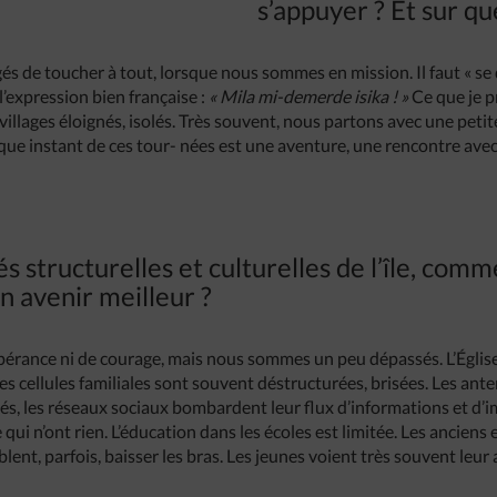
s’appuyer ? Et sur qu
s de toucher à tout, lorsque nous sommes en mission. Il faut « se 
l’expression bien française :
« Mila mi-demerde isika ! »
Ce que je pr
llages éloignés, isolés. Très souvent, nous partons avec une petite
aque instant de ces tour- nées est une aventure, une rencontre ave
és structurelles et culturelles de l’île, com
n avenir meilleur ?
rance ni de courage, mais nous sommes un peu dépassés. L’Église m
es cellules familiales sont souvent déstructurées, brisées. Les an
lés, les réseaux sociaux bombardent leur flux d’informations et d’im
ui n’ont rien. L’éducation dans les écoles est limitée. Les anciens
lent, parfois, baisser les bras. Les jeunes voient très souvent leur