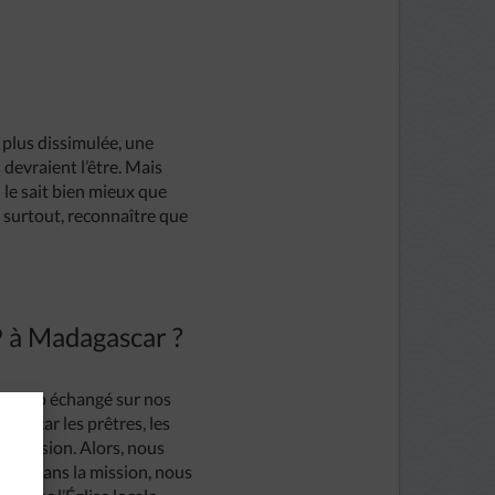
 plus dissimulée, une
 devraient l’être. Mais
le sait bien mieux que
t, surtout, reconnaître que
P à Madagascar ?
ucoup échangé sur nos
́s car les prêtres, les
de mission. Alors, nous
ains dans la mission, nous