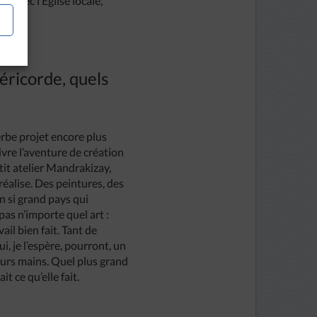
 avec l’Église locale,
éricorde, quels
perbe projet encore plus
vre l’aventure de création
etit atelier Mandrakizay,
réalise. Des peintures, des
n si grand pays qui
 pas n’importe quel art :
ail bien fait. Tant de
, je l’espère, pourront, un
 leurs mains. Quel plus grand
t ce qu’elle fait.