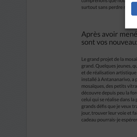
comprenons que nous avons t
surtout sans perdre notre or
Après avoir mené
sont vos nouveaux
Le grand projet de la mosai
grand. Quelques jeunes, qui
et de réalisation artistiqu
installé à Antananarivo, a
mosaïques, des petits vitr
découvre depuis peu la force
celui qui se réalise dans l
grands défis que je veux t
jour, trouver leur voie et f
cadeau pourrais-je espérer 