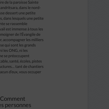
ire de la paroisse Sainte
Mandritsara, dans le nord-
se dessert une petite
és, dans lesquels une petite
nte se rassemble
vail est immense à tous les
émoigner de l’Évangile de
er, accompagner les milliers
sse qui sont les grands
 ni les ONG, ni les
s ne se préoccupent
able, santé, écoles, pistes
ructures… tant de chantiers
hacun d’eux, vous occuper
? Comment
les personnes