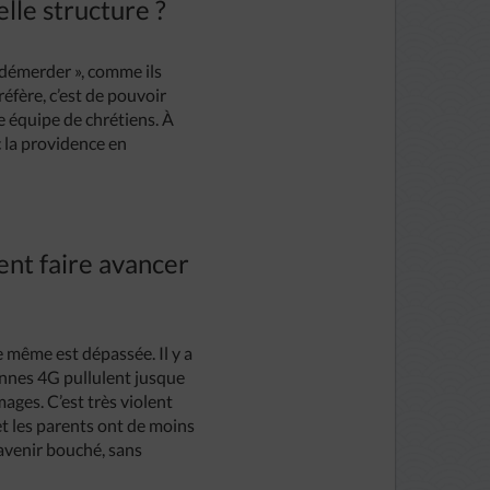
elle structure ?
démerder », comme ils
éfère, c’est de pouvoir
 équipe de chrétiens. À
c la providence en
ment faire avancer
ême est dépassée. Il y a
tennes 4G pullulent jusque
ages. C’est très violent
 et les parents ont de moins
 avenir bouché, sans