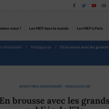
mmes-nous ?
Les MEP dans le monde
Les MEP à Paris
s missionaire
/
Madagascar
/
En brousse avec les grands o
AVENTURES MISSIONAIRE
–
MADAGASCAR
En brousse avec les grand