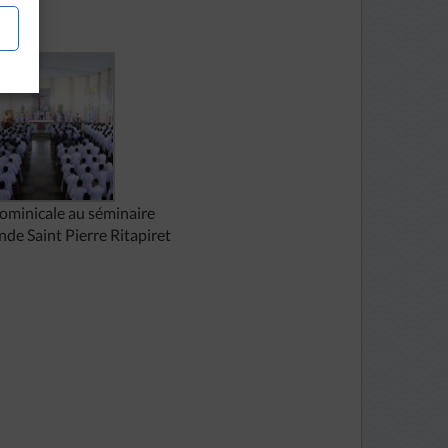
ominicale au séminaire
nde Saint Pierre Ritapiret