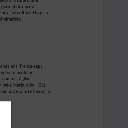
me permet de mieux
pe et sa culture. Un juste
séminariste.
ndonésiens. Trente-sept
airement musulman.
, comme l’église
iyaka Maria, à Bali. Ces
enus de loin. Le lieu saint