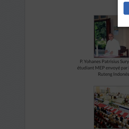
P. Yohanes Patrisius Sury
étudiant MEP envoyé par l
Ruteng Indonés