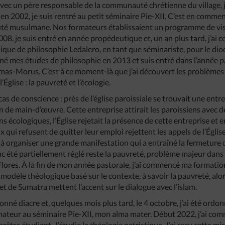
avec un père responsable de la communauté chrétienne du village, j
, en 2002, je suis rentré au petit séminaire Pie-XII. C’est en com
uté musulmane. Nos formateurs établissaient un programme de vi
 2008, je suis entré en année propédeutique et, un an plus tard, j’
olique de philosophie Ledalero, en tant que séminariste, pour le d
rminé mes études de philosophie en 2013 et suis entré dans l’année 
mas-Morus. C’est à ce moment-là que j’ai découvert les problèmes 
glise : la pauvreté et l’écologie.
cas de conscience : près de l’église paroissiale se trouvait une entr
 de main-d’œuvre. Cette entreprise attirait les paroissiens avec de
 écologiques, l’Église rejetait la présence de cette entreprise et 
 qui refusent de quitter leur emploi rejettent les appels de l’Églis
à organiser une grande manifestation qui a entraîné la fermeture de 
c été partiellement réglé reste la pauvreté, problème majeur dan
Flores. À la fin de mon année pastorale, j’ai commencé ma formati
modèle théologique basé sur le contexte, à savoir la pauvreté, alor
t de Sumatra mettent l’accent sur le dialogue avec l’islam.
rdonné diacre et, quelques mois plus tard, le 4 octobre, j’ai été ord
rmateur au séminaire Pie-XII, mon alma mater. Début 2022, j’ai 
tre étudiant. J’étudie la théologie patristique. J’ai reçu cette mis