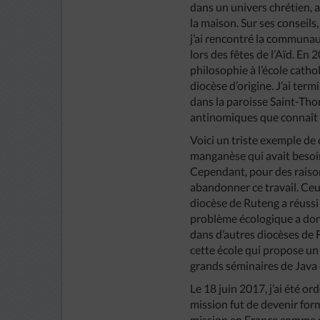
dans un univers chrétien, 
la maison. Sur ses conseils
j’ai rencontré la communa
lors des fêtes de l’Aïd. En
philosophie à l’école cath
diocèse d’origine. J’ai te
dans la paroisse Saint-Tho
antinomiques que connaît l’É
Voici un triste exemple de 
manganèse qui avait besoin
Cependant, pour des raisons
abandonner ce travail. Ceux
diocèse de Ruteng a réussi 
problème écologique a don
dans d’autres diocèses de 
cette école qui propose un 
grands séminaires de Java e
Le 18 juin 2017, j’ai été o
mission fut de devenir fo
mission en France comme prê