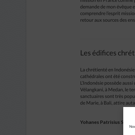
demande de mon évêque et 
comprendre l’esprit missio
retour aux sources des ense
Les édifices chré
La chrétienté en Indonésie 
cathédrales ont été constr
L’Indonésie possède aussi 
Vélangkani, à Medan, le te
sanctuaires sont très popul
de Marie, à Bali, attire au
Yohanes Patrisius Surya
Nou