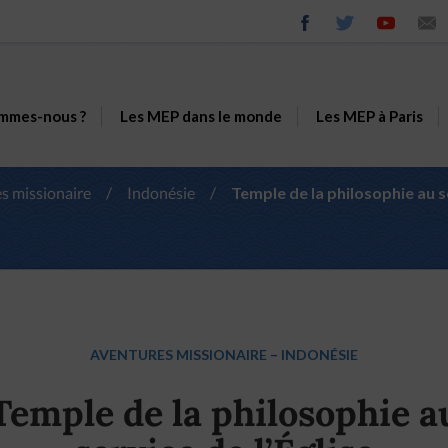
mmes-nous ?
Les MEP dans le monde
Les MEP à Paris
s missionaire
/
Indonésie
/
Temple de la philosophie au se
AVENTURES MISSIONAIRE
–
INDONÉSIE
Temple de la philosophie a