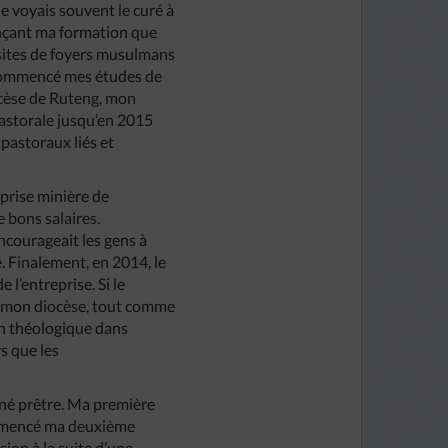
e voyais souvent le curé à
mençant ma formation que
sites de foyers musulmans
ai commencé mes études de
iocèse de Ruteng, mon
pastorale jusqu’en 2015
pastoraux liés et
eprise minière de
 bons salaires.
encourageait les gens à
e. Finalement, en 2014, le
l’entreprise. Si le
s mon diocèse, tout comme
on théologique dans
s que les
onné prêtre. Ma première
commencé ma deuxième
sion à la suite d’une