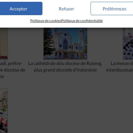
Accepter
Refuser
Préférences
Politique de cookies
Politique de confidentialité
adi, prêtre-
La cathédrale ddu docèse de Ruteng,
La messe d
e diocèse de
plus grand diocède d’Indonésie
interdiocésai
ie