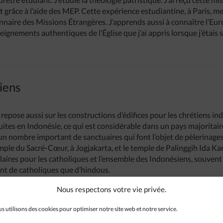
grâce à l’aide des MEP. Cette expérience estudiantine, à Paris, 
nnaire des Missions Étrangères. J’apprends aussi à connaître l’Euro
ignements authentiques de l’Église que j’ai appris lorsque j’étais 
tiens
repose aussi sur les constructions d’édifices pour les chrétiens i
uites en Indonésie, ce qui est considérable dans un pays majorit
un nombre important de sanctuaires qui font l’objet de pèlerinages
mple du Sacré-Cœur, à Jogjakarta, et le temple de Palinggih Ida Kan
aires pour les catholiques et l’ensemble des Indonésiens, souvent v
tant de catholiques que d’hindous.
Nous respectons votre vie privée.
di, prêtre étudiant aux MEP
s utilisons des cookies pour optimiser notre site web et notre service.