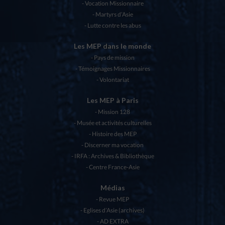
Vocation Missionnaire
Martyrs d’Asie
Lutte contre les abus
Les MEP dans le monde
Pays de mission
Témoignages Missionnaires
Volontariat
Les MEP à Paris
Mission 128
Musée et activités culturelles
Histoire des MEP
Discerner ma vocation
IRFA : Archives & Bibliothèque
Centre France-Asie
Médias
Revue MEP
Eglises d’Asie (archives)
AD EXTRA