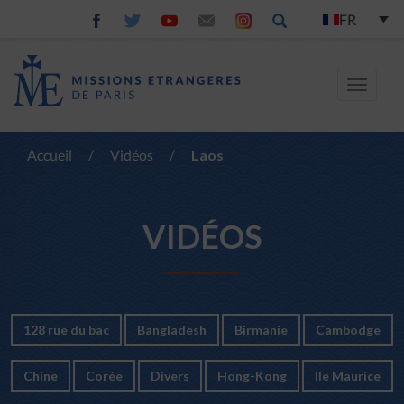
FR
Toggle
navigat
Accueil
/
Vidéos
/
Laos
VIDÉOS
128 rue du bac
Bangladesh
Birmanie
Cambodge
Chine
Corée
Divers
Hong-Kong
Ile Maurice