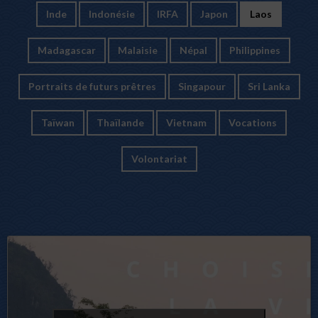
Inde
Indonésie
IRFA
Japon
Laos
Madagascar
Malaisie
Népal
Philippines
Portraits de futurs prêtres
Singapour
Sri Lanka
Taïwan
Thaïlande
Vietnam
Vocations
Volontariat