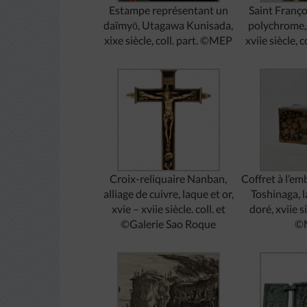
Estampe représentant un
Saint Franço
daïmyō, Utagawa Kunisada,
polychrome, 
xixe siècle, coll. part. ©MEP
xviie siècle, 
Croix-reliquaire Nanban,
Coffret à l’e
alliage de cuivre, laque et or,
Toshinaga, l
xvie – xviie siècle. coll. et
doré, xviie si
©Galerie Sao Roque
©