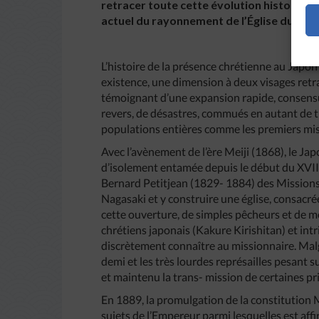
retracer toute cette évolution historiq
actuel du rayonnement de l’Église du Jap
L’histoire de la présence chrétienne au Japon
existence, une dimension à deux visages retra
témoignant d’une expansion rapide, consensuell
revers, de désastres, commués en autant de t
populations entières comme les premiers mi
Avec l’avènement de l’ère Meiji (1868), le Jap
d’isolement entamée depuis le début du XVIIe
Bernard Petitjean (1829- 1884) des Missions É
Nagasaki et y construire une église, consacre
cette ouverture, de simples pêcheurs et de 
chrétiens japonais (Kakure Kirishitan) et intr
discrètement connaître au missionnaire. Malg
demi et les très lourdes représailles pesant su
et maintenu la trans- mission de certaines pri
En 1889, la promulgation de la constitution 
sujets de l’Empereur parmi lesquelles est affir