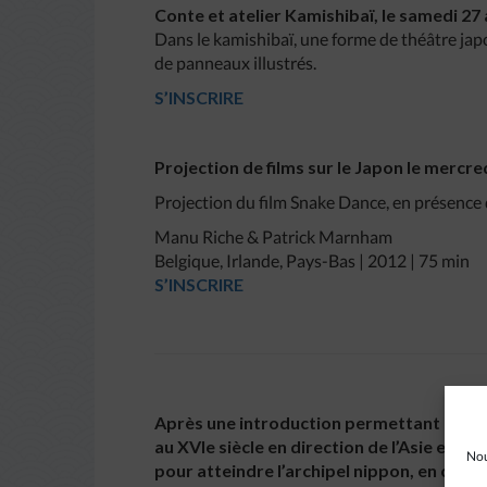
Conte et atelier Kamishibaï, le samedi 27 
Dans le kamishibaï, une forme de théâtre japon
de panneaux illustrés.
S’INSCRIRE
Projection de films sur le Japon le mercred
Projection du film Snake Dance, en présence
Manu Riche & Patrick Marnham
Belgique, Irlande, Pays-Bas | 2012 | 75 min
S’INSCRIRE
Après une introduction permettant de ra
au XVIe siècle en direction de l’Asie et
Nou
pour atteindre l’archipel nippon, en cinq 