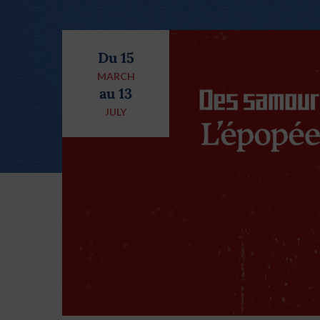
Du 15
MARCH
au 13
JULY