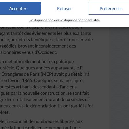
ue pour s’achever en brossant un panorama
on.
Accepter
Refuser
Préférences
Politique de cookies
Politique de confidentialité
 offre, au cours des premiers siècles de son
çant tantôt des évènements les plus exaltants
e, aux effets bénéfiques ; tantôt une série de
ragédies, broyant inconsidérément des
ssionnaires venus d’Occident.
on met officiellement fin à sa politique
 siècle. Quelques années auparavant, le P.
trangères de Paris (MEP) avait pu s’établir à
́e en février 1865. Quelques semaines après
modestes artisans descendants d’anciens
igués par la nouvelle construction, se sont fait
ré leur total isolement durant deux siècles et
r eux en cas de dénonciation, ils ont gardé la foi
ères.
Meiji reconnait de nombreuses libertés aux
mée la liberté religieuse, permettant une