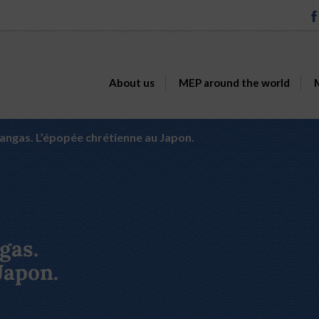
About us
MEP around the world
M
ngas. L’épopée chrétienne au Japon.
gas.
Japon.