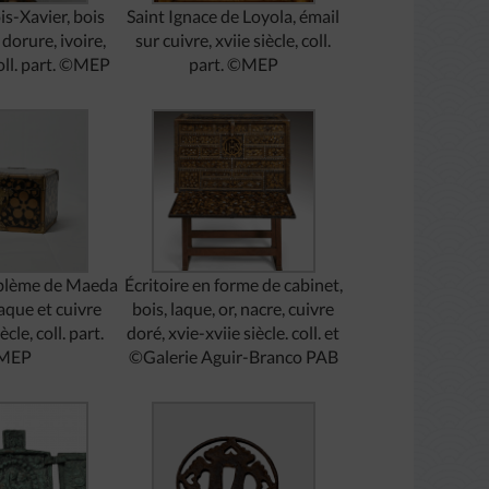
is-Xavier, bois
Saint Ignace de Loyola, émail
dorure, ivoire,
sur cuivre, xviie siècle, coll.
coll. part. ©MEP
part. ©MEP
mblème de Maeda
Écritoire en forme de cabinet,
aque et cuivre
bois, laque, or, nacre, cuivre
ècle, coll. part.
doré, xvie-xviie siècle. coll. et
MEP
©Galerie Aguir-Branco PAB