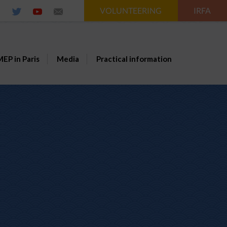
VOLUNTEERING
IRFA
EP in Paris
Media
Practical information