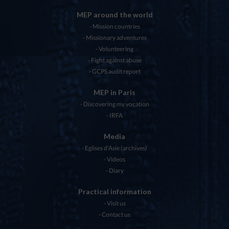
MEP around the world
Mission countries
Missionary adventures
Volunteering
Fight against abuse
GCPS audit report
MEP in Paris
Discovering my vocation
IRFA
Media
Eglises d’Asie (archives)
Videos
Diary
Practical information
Visit us
Contact us