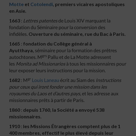
Motte
et
Cotolendi
, premiers vicaires
apostoliques
en Asie.
1663
:
Lettres patentes
de Louis XIV marquant la
fondation du Séminaire pour la conversion des
infidèles.
Ouverture du séminaire, rue du Bac à Paris.
1665
:
fondation du Collège général à
Ayutthaya,
séminaire pour la formation des prêtres
grs
autochtones. M
Pallu et de La Motte adressent
les
Monita ad Missionarios
à tous les missionnaires pour
leur exposer leurs instructions pour la mission.
gr
1682
: M
Louis Laneau
écrit au Siam des
Instructions
pour ceux qui iront fonder une mission
dans les
royaumes du Laos et d’autres pays
, et les adresse aux
missionnaires prêts à partir de Paris.
1860
:
depuis 1760, la Société a envoyé 538
missionnaires.
1910
:
les Missions Étrangères comptent plus de 1
400 membres, effectif le plus élevé depuis leur