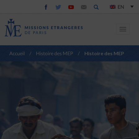
EN
Toggle
navigat
Accueil
/
Histoire des MEP
/
Histoire des MEP