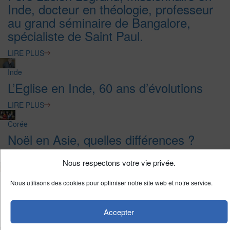
Inde, docteur en théologie, professeur
au grand séminaire de Bangalore,
spécialiste de Saint Paul.
LIRE PLUS
Inde
L’Eglise en Inde, 60 ans d’évolutions
LIRE PLUS
Corée
Noël en Asie, quelles différences ?
LIRE PLUS
Nous respectons votre vie privée.
Inde
Nous utilisons des cookies pour optimiser notre site web et notre service.
Yann Vagneux, Marseille et
l’hindouisme 2/2
Accepter
LIRE PLUS