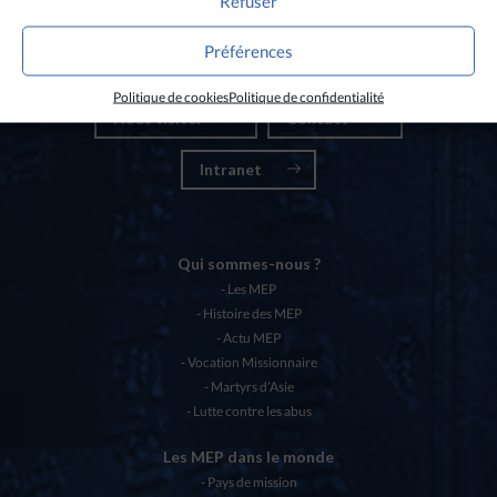
Refuser
Nos partenaires
Préférences
Chartes éthiques MEP
Politique de cookies
Politique de confidentialité
Nous visiter
Contact
Intranet
Qui sommes-nous ?
Les MEP
Histoire des MEP
Actu MEP
Vocation Missionnaire
Martyrs d’Asie
Lutte contre les abus
Les MEP dans le monde
Pays de mission