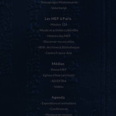
Témoignages Missionnaires
Volontariat
Les MEP à Paris
Mission 128
Musée et activités culturelles
Histoire des MEP
Discerner ma vocation
IRFA : Archives & Bibliothèque
Centre France-Asie
Médias
Revue MEP
Eglises d’Asie (archives)
AD EXTRA
Vidéos
Agenda
Expositions et animations
Conférences
Musique en mission