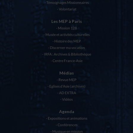
Témoignages Missionnaires
Volontariat
Les MEP à Paris
Mission 128
Musée et activités culturelles
Histoire des MEP
Discerner ma vocation
IRFA : Archives & Bibliothèque
Centre France-Asie
Médias
Revue MEP
Eglises d’Asie (archives)
AD EXTRA
Vidéos
Agenda
Expositions et animations
Conférences
Musique en mission