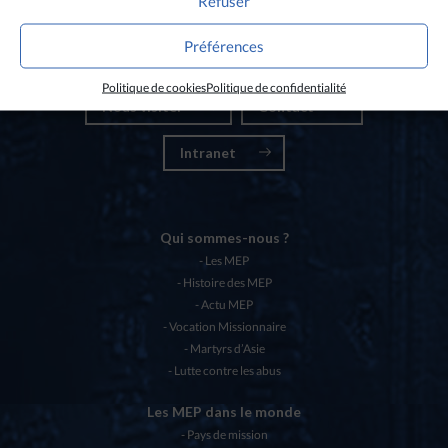
Refuser
Nos partenaires
Préférences
Chartes éthiques MEP
Politique de cookies
Politique de confidentialité
Nous visiter
Contact
Intranet
Qui sommes-nous ?
Les MEP
Histoire des MEP
Actu MEP
Vocation Missionnaire
Martyrs d’Asie
Lutte contre les abus
Les MEP dans le monde
Pays de mission