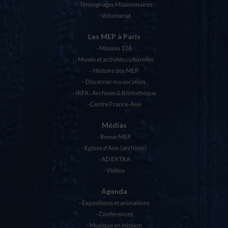
Témoignages Missionnaires
Volontariat
Les MEP à Paris
Mission 128
Musée et activités culturelles
Histoire des MEP
Discerner ma vocation
IRFA : Archives & Bibliothèque
Centre France-Asie
Médias
Revue MEP
Eglises d’Asie (archives)
AD EXTRA
Vidéos
Agenda
Expositions et animations
Conférences
Musique en mission