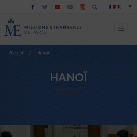
FR
Toggle
navigat
Accueil
/
Hanoï
HANOÏ