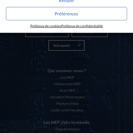
Refuser
Nos partenaires
Préférences
Chartes éthiques MEP
Politique de cookies
Politique de confidentialité
Nous visiter
Contact
Intranet
Qui sommes-nous ?
Les MEP
Histoire des MEP
Actu MEP
Vocation Missionnaire
Martyrs d’Asie
Lutte contre les abus
Les MEP dans le monde
Pays de mission