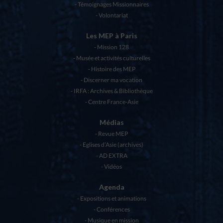
Témoignages Missionnaires
Volontariat
Les MEP à Paris
Mission 128
Musée et activités culturelles
Histoire des MEP
Discerner ma vocation
IRFA : Archives & Bibliothèque
Centre France-Asie
Médias
Revue MEP
Eglises d’Asie (archives)
AD EXTRA
Vidéos
Agenda
Expositions et animations
Conférences
Musique en mission