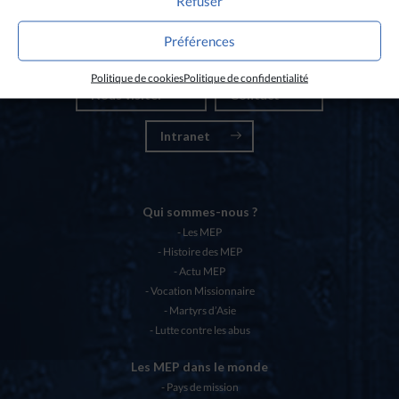
Refuser
Nos partenaires
Préférences
Chartes éthiques MEP
Politique de cookies
Politique de confidentialité
Nous visiter
Contact
Intranet
Qui sommes-nous ?
Les MEP
Histoire des MEP
Actu MEP
Vocation Missionnaire
Martyrs d’Asie
Lutte contre les abus
Les MEP dans le monde
Pays de mission