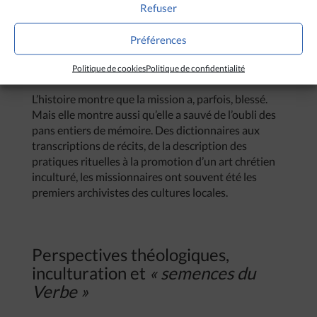
Refuser
l’enquête ethnolinguistique. La question devient
alors théologique autant que culturelle : comment
Préférences
annoncer l’Évangile sans appauvrir les identités ?
Comment discerner, purifier, accomplir, sans
Politique de cookies
Politique de confidentialité
détruire ?
L’histoire montre que la mission a, parfois, blessé.
Mais elle montre aussi qu’elle a sauvé de l’oubli des
pans entiers de mémoire. Des dictionnaires aux
transcriptions de récits, de la description des
pratiques rituelles à la promotion d’un art chrétien
inculturé, les missionnaires ont souvent été les
premiers archivistes des cultures locales.
Perspectives théologiques,
inculturation et
« semences du
Verbe »