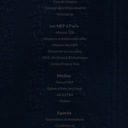
Pays de mission
Témoignages Missionnaires
Volontariat
Les MEP à Paris
Mission 128
Musée et activités culturelles
Histoire des MEP
Discerner ma vocation
IRFA : Archives & Bibliothèque
Centre France-Asie
Médias
Revue MEP
Eglises d’Asie (archives)
AD EXTRA
Vidéos
Agenda
Expositions et animations
Conférences