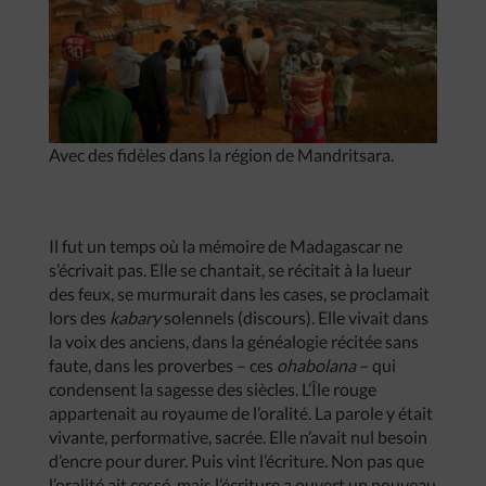
Avec des fidèles dans la région de Mandritsara.
Il fut un temps où la mémoire de Madagascar ne
s’écrivait pas. Elle se chantait, se récitait à la lueur
des feux, se murmurait dans les cases, se proclamait
lors des
kabary
solennels (discours). Elle vivait dans
la voix des anciens, dans la généalogie récitée sans
faute, dans les proverbes – ces
ohabolana
– qui
condensent la sagesse des siècles. L’Île rouge
appartenait au royaume de l’oralité. La parole y était
vivante, performative, sacrée. Elle n’avait nul besoin
d’encre pour durer. Puis vint l’écriture. Non pas que
l’oralité ait cessé, mais l’écriture a ouvert un nouveau