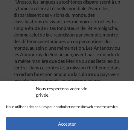
l’Unesco, les langues autochtones disparaissent à un
rythme accéléré à l’échelle mondiale. Avec elles,
disparaissent des visions du monde, des
classifications du vivant, des mémoires rituelles. La
simple étude de rites fondateurs de l’être malgache,
comme celui de la circoncision par exemple, montre
des différences ethniques ou de perceptions du
monde, au sein d’une même nation. Les Antanosy ou
les Antandroy du Sud ne perçoivent pas le monde de
la même manière que des Merina ou des Betsileo du
centre. Dans ce contexte, la mission chrétienne, dans
sa recherche et son amour de la culture du pays vers
lequel elle est envoyée, peut retrouver une
pertinence singulière, dans son regard tant
Nous respectons votre vie
d’extériorité que d’intériorité. Ainsi, elle peut
privée.
encourager la traduction biblique dans les variantes
locales, soutenir la rédaction de dictionnaires
Nous utilisons des cookies pour optimiser notre site web et notre service.
dialectaux, numériser les archives missionnaires
anciennes et étudier, plus en profondeur et à
Accepter
nouveaux frais, la culture locale, mais aussi former
des chercheurs capables de poursuivre eux-mêmes