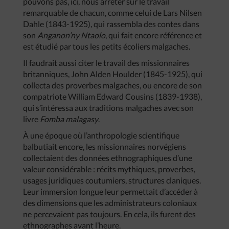
pouvons pas, ici, nous arrêter sur le travail
remarquable de chacun, comme celui de Lars Nilsen
Dahle (1843-1925), qui rassembla des contes dans
son
Anganon’ny Ntaolo
, qui fait encore référence et
est étudié par tous les petits écoliers malgaches.
Il faudrait aussi citer le travail des missionnaires
britanniques, John Alden Houlder (1845-1925), qui
collecta des proverbes malgaches, ou encore de son
compatriote William Edward Cousins (1839-1938),
qui s’intéressa aux traditions malgaches avec son
livre
Fomba malagasy
.
À une époque où l’anthropologie scientifique
balbutiait encore, les missionnaires norvégiens
collectaient des données ethnographiques d’une
valeur considérable : récits mythiques, proverbes,
usages juridiques coutumiers, structures claniques.
Leur immersion longue leur permettait d’accéder à
des dimensions que les administrateurs coloniaux
ne percevaient pas toujours. En cela, ils furent des
ethnographes avant l’heure.