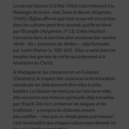
Le concile Vatican II (1962-1965) s’est intéressé à la
théologie de la mis- sion. Dans le décret
Ad gentes
(1965), l’Église affirme que tout ce qui est vrai et bon
dans les cultures peut être assumé, purifié et élevé
par l’Évangile (
Ad gentes, n° 11
). Cette intuition
s’enracine dans la doctrine plus ancienne des
semina
Verbi
– les «
semences du Verbe
» – déjà formulée
par Justin Martyr (v. 100-165) : Dieu a semé dans les
peuples des germes de vérité qui préparent à la
révélation du Christ.
À Madagascar, les croyances en un Créateur
(Zanahary), le respect des
razana
ou la structuration
morale par les
fady
peuvent être relus à cette
lumière. La mission ne vient pas sur une terre vide;
elle rencontre une histoire spirituelle déjà travaillée
par l’Esprit. Dès lors, préserver les langues et les
traditions – y compris les dialectes encore
peu codifiés – n’est pas un simple geste patrimonial :
c’est reconnaître que chaque culture peut devenir un
lieu où le Verbe prend chair.