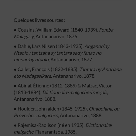
Quelques livres sources :
● Cousins, William Edward (1840-1939),
Fomba
Malagasy
, Antananarivo, 1876.
● Dahle, Lars Nilsen (1843-1925),
Anganon’ny
Ntaolo : tantsaha sy tantara sady fanao no
ninoan’ny ntaolo
, Antananarivo, 1877.
● Callet, François (1822-1885),
Tantara ny Andriana
eto Madagasikara
, Antananarivo, 1878.
● Abinal, Étienne (1812-1889) & Malzac, Victor
(1813-1884),
Dictionnaire malgache-français
,
Antananarivo, 1888.
● Houlder, John alden (1845-1925),
Ohabolana, ou
Proverbes malgaches
, Antananarivo, 1888.
● Rajemisa-Raolison (né en 1935),
Dictionnaire
malgache
, Fianarantsoa, 1985.