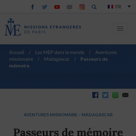
FR
Toggle
navigat
Accueil
/
Les MEP dans le monde
/
Aventures
missionaire
/
Madagascar
/
Passeurs de
mémoire
AVENTURES MISSIONAIRE
–
MADAGASCAR
Passeurs de mémoire