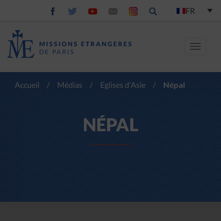
FR
Toggle
navigat
Accueil
/
Médias
/
Eglises d'Asie
/
Népal
NÉPAL