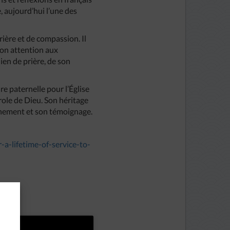
e, aujourd’hui l’une des
ière et de compassion. Il
son attention aux
ien de prière, de son
e paternelle pour l’Église
role de Dieu. Son héritage
ignement et son témoignage.
-a-lifetime-of-service-to-