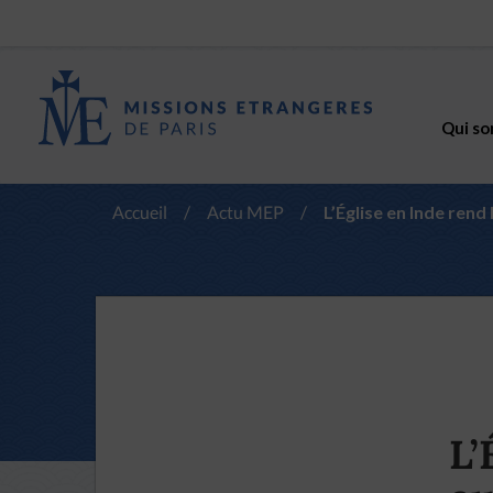
Qui so
Accueil
/
Actu MEP
/
L’Église en Inde ren
L’