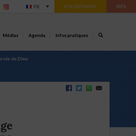
VOLONTARIAT
IRFA
FR
Médias
Agenda
Infos pratiques
arole de Dieu
age