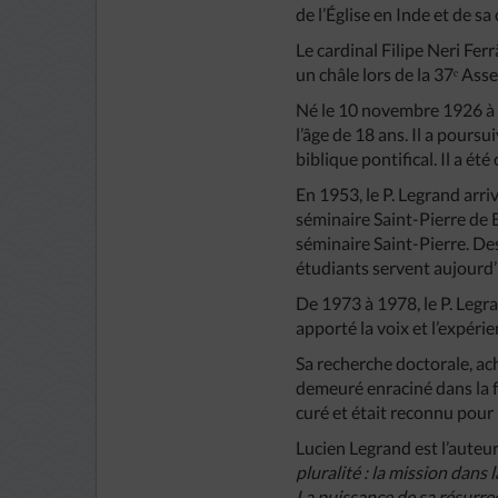
de l’Église en Inde et de s
Le cardinal Filipe Neri Fe
un châle lors de la 37ᵉ Ass
Né le 10 novembre 1926 à M
l’âge de 18 ans. Il a poursu
biblique pontifical. Il a ét
En 1953, le P. Legrand arri
séminaire Saint-Pierre de 
séminaire Saint-Pierre. De
étudiants servent aujourd’
De 1973 à 1978, le P. Legr
apporté la voix et l’expérie
Sa recherche doctorale, ach
demeuré enraciné dans la fo
curé et était reconnu pour l
Lucien Legrand est l’auteu
pluralité : la mission dans l
La puissance de sa résurre