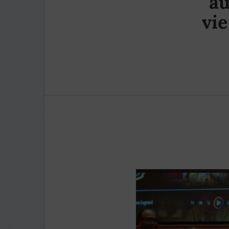
au
vie