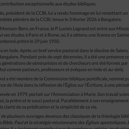
a contribution exceptionnelle aux études bibliques.
rrão, président de la CCBI, lui a rendu hommage en lui remettant 
emblée plénière de la CCBI, tenue le 3 février 2026 à Bangalore.
onson-Bern, en France, le P. Lucien Legrand est entré aux Missio
ivi ses études à Paris et à Rome, où il a obtenu une licence en Sainte 
é ordonné prêtre le 29 juin 1950.
va en Inde. Après un bref service pastoral dans le diocèse de Salem
Bangalore. Pendant près de sept décennies, il a été une présence c
s générations de séminaristes et de chercheurs ont été formés par
hui comme pasteurs, professeurs et évêques en Inde et au-delà.
and a été membre de la Commission biblique pontificale, nommé par 
nce de l’Asie dans la réflexion de l’Église sur l’Écriture, à une pério
evée en 1979, portait sur l’Annonciation à Marie. Son travail scien
i, la prière et le souci pastoral. Parallèlement à son enseignement, 
a clarté de sa prédication et la simplicité de sa vie.
r de plusieurs ouvrages devenus des classiques de la théologie b
a Bible
,
Paul et la stratégie missionnaire des Églises apostoliques
,
ction
. Il a également contribué par de nombreux articles, traductio