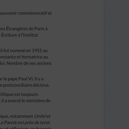
un souvenir commémoratif et
ns Étrangères de Paris à
Écriture à l’Institut
, il fut nommé en 1955 au
onstante et formatrice au
 lui. Nombre de ses anciens
le pape Paul VI. Il y a
de postconciliaire décisive.
tifique est toujours
il a exercé le ministère de
iblique, notamment
Unité et
La Parole est près de toi
et
ns et réflexions en français