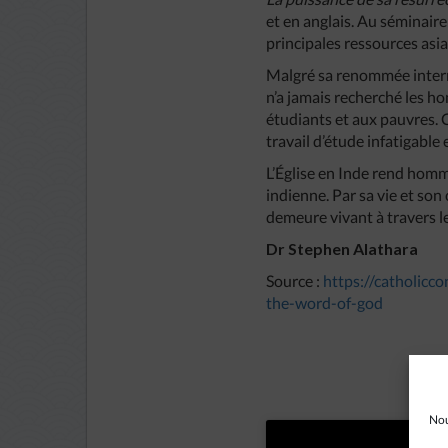
et en anglais. Au séminaire
principales ressources asia
Malgré sa renommée interna
n’a jamais recherché les ho
étudiants et aux pauvres. 
travail d’étude infatigable 
L’Église en Inde rend homm
indienne. Par sa vie et son
demeure vivant à travers le
Dr Stephen Alathara
Source :
https://catholicc
the-word-of-god
Nou