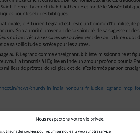
 Saint-Pierre, il a enrichi la bibliothèque et fondé le Musée bibliqu
tiques pour les études bibliques.
tionale, le P. Lucien Legrand est resté un homme d’humilité, de pr
nneurs. Son autorité provenait de sa sainteté, de sa sagesse et de 
Ceux qui ont vécu à ses côtés se souviennent de son rythme quotid
et de sa sollicitude discrète pour les autres.
age au P. Legrand comme enseignant, bibliste, missionnaire et figur
 œuvre, il a transmis à l’Église en Inde un amour profond pour la Pa
s milliers de prêtres, de religieux et de laïcs formés par son ense
onnect.in/news/church-in-india-honours-fr-lucien-legrand-mep-for
Nous respectons votre vie privée.
s utilisons des cookies pour optimiser notre site web et notre service.