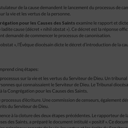
ostulateur de la cause demandent le lancement du processus de ca
ur la vie et les vertus de la personne.
égation pour les Causes des Saints
examine le rapport et dicte
adite cause (décret « nihil obstat »). Ce décret est la réponse offic
 ont demandé de commencer le processus de canonisation.
 obstat », l’Évêque diocésain dicte le décret d’introduction de la 
omprend cinq étapes:
 processus sur la vie et les vertus du Serviteur de Dieu. Un tribun
rsonnes qui connaissaient le Serviteur de Dieu. Le Tribunal diocés
 à la Congrégation pour les Causes des Saints.
e processus d’écriture. Une commission de censeurs, également dés
rits du Serviteur de Dieu.
ence à la cloture des deux étapes précédentes. Le rapporteur de 
s des Saints, a préparé le document intitulé « positif ». Ce docum
s principaux aspects de la vie, les vertus et les écrits du Serviteur