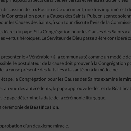
a discussion de la « Positio ». Ce document, une fois imprimé, est
la Congrégation pour la Causes des Saints. Puis, en séance solenn
our les Causes des Saints, à son tour, discute l’avis de la Commiss
e décret du pape. Si la Congrégation pour les Causes des Saints a ap
 des vertus héroïques. Le Serviteur de Dieu passe a être considéré 
e présenter le « Vénérable » à la communauté comme un modèle de 
ssible, le postulateur de la cause doit prouver à la Congrégation p
e la cause présente des faits liés à la santé ou à la médecine.
 étape, la Congrégation pour les Causes des Saints examine le mir
et au vue des antécédents, le pape approuve le décret de Béatificat
 le pape détermine la date de la cérémonie liturgique.
la cérémonie de
Béatification
.
’approbation d’un deuxième miracle.