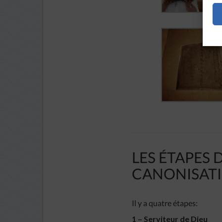
LES ÉTAPES 
CANONISAT
Il y a quatre étapes:
1 – Serviteur de Dieu