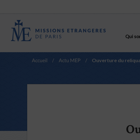
Qui so
Accueil
/
Actu MEP
/
Ouverture du reliqua
Ou