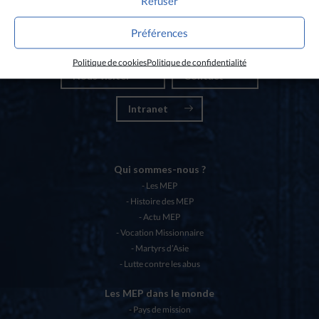
Refuser
Nos partenaires
Préférences
Chartes éthiques MEP
Politique de cookies
Politique de confidentialité
Nous visiter
Contact
Intranet
Qui sommes-nous ?
Les MEP
Histoire des MEP
Actu MEP
Vocation Missionnaire
Martyrs d’Asie
Lutte contre les abus
Les MEP dans le monde
Pays de mission