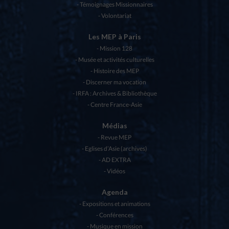
Témoignages Missionnaires
Volontariat
Les MEP à Paris
Mission 128
Musée et activités culturelles
Histoire des MEP
Discerner ma vocation
IRFA : Archives & Bibliothèque
Centre France-Asie
Médias
Revue MEP
Eglises d’Asie (archives)
AD EXTRA
Vidéos
Agenda
Expositions et animations
Conférences
Musique en mission