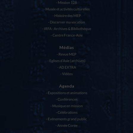
Mission 128
Musée et activités culturelles
Histoire des MEP
Discerner ma vocation
IRFA : Archives & Bibliothèque
Centre France-Asie
Médias
Revue MEP
Eglises d’Asie (archives)
AD EXTRA
Vidéos
Agenda
Expositions et animations
Conférences
Musique en mission
Célébrations
Evénements grand public
Année Corée